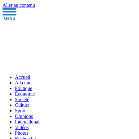
Aller au contenu
Accueil
A la une
Politique
Économie
Société
Culture
Sport
Opinions
International
Vidéos
Photos
Recherche