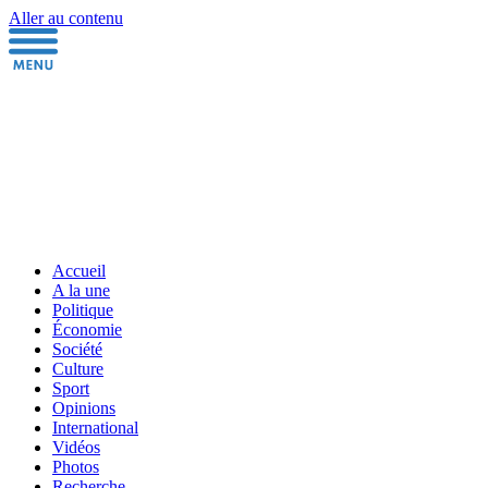
Aller au contenu
Accueil
A la une
Politique
Économie
Société
Culture
Sport
Opinions
International
Vidéos
Photos
Recherche