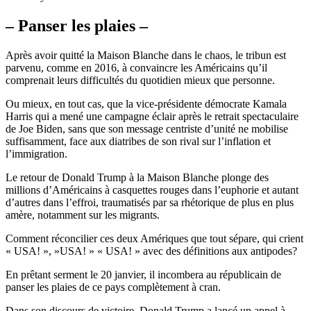
– Panser les plaies –
Après avoir quitté la Maison Blanche dans le chaos, le tribun est
parvenu, comme en 2016, à convaincre les Américains qu’il
comprenait leurs difficultés du quotidien mieux que personne.
Ou mieux, en tout cas, que la vice-présidente démocrate Kamala
Harris qui a mené une campagne éclair après le retrait spectaculaire
de Joe Biden, sans que son message centriste d’unité ne mobilise
suffisamment, face aux diatribes de son rival sur l’inflation et
l’immigration.
Le retour de Donald Trump à la Maison Blanche plonge des
millions d’Américains à casquettes rouges dans l’euphorie et autant
d’autres dans l’effroi, traumatisés par sa rhétorique de plus en plus
amère, notamment sur les migrants.
Comment réconcilier ces deux Amériques que tout sépare, qui crient
« USA! », »USA! » « USA! » avec des définitions aux antipodes?
En prêtant serment le 20 janvier, il incombera au républicain de
panser les plaies de ce pays complètement à cran.
Dans son discours de victoire, Donald Trump a lancé un appel à