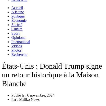
Accueil
A la une
Politique
Économie
Société
Culture
Sport
Opinions
International
Vidéos
Photos
Recherche
États-Unis : Donald Trump signe
un retour historique à la Maison
Blanche
Publié le :
6 novembre, 2024
Par :
Maliko News