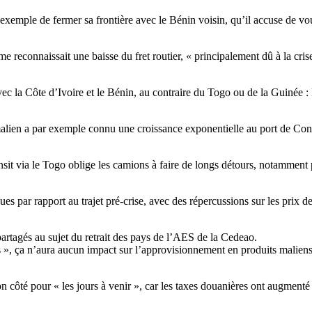
exemple de fermer sa frontière avec le Bénin voisin, qu’il accuse de vou
reconnaissait une baisse du fret routier, « principalement dû à la cris
avec la Côte d’Ivoire et le Bénin, au contraire du Togo ou de la Guiné
t malien a par exemple connu une croissance exponentielle au port de C
it via le Togo oblige les camions à faire de longs détours, notamment pou
s par rapport au trajet pré-crise, avec des répercussions sur les prix 
artagés au sujet du retrait des pays de l’AES de la Cedeao.
s », ça n’aura aucun impact sur l’approvisionnement en produits malien
côté pour « les jours à venir », car les taxes douanières ont augmenté 