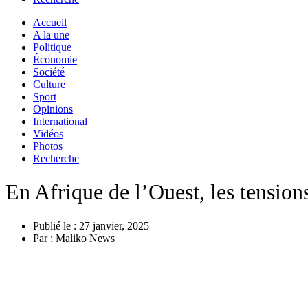
Accueil
A la une
Politique
Économie
Société
Culture
Sport
Opinions
International
Vidéos
Photos
Recherche
En Afrique de l’Ouest, les tensio
Publié le :
27 janvier, 2025
Par :
Maliko News