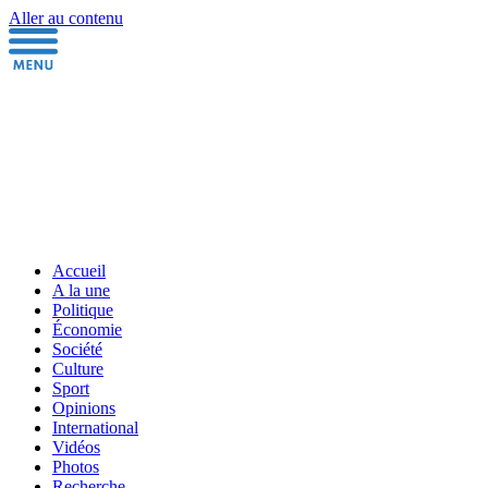
Aller au contenu
Accueil
A la une
Politique
Économie
Société
Culture
Sport
Opinions
International
Vidéos
Photos
Recherche