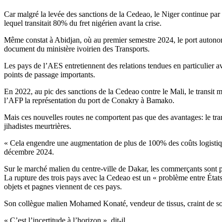
Car malgré la levée des sanctions de la Cedeao, le Niger continue par 
lequel transitait 80% du fret nigérien avant la crise.
Même constat à Abidjan, où au premier semestre 2024, le port autonome 
document du ministère ivoirien des Transports.
Les pays de l’AES entretiennent des relations tendues en particulier 
points de passage importants.
En 2022, au pic des sanctions de la Cedeao contre le Mali, le transi
l’AFP la représentation du port de Conakry à Bamako.
Mais ces nouvelles routes ne comportent pas que des avantages: le trans
jihadistes meurtrières.
« Cela engendre une augmentation de plus de 100% des coûts logistique
décembre 2024.
Sur le marché malien du centre-ville de Dakar, les commerçants sont p
La rupture des trois pays avec la Cedeao est un « problème entre État
objets et pagnes viennent de ces pays.
Son collègue malien Mohamed Konaté, vendeur de tissus, craint de son 
« C’est l’incertitude à l’horizon », dit-il.