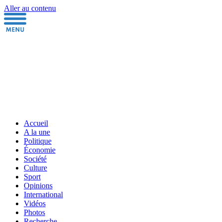
Aller au contenu
Accueil
A la une
Politique
Économie
Société
Culture
Sport
Opinions
International
Vidéos
Photos
Recherche