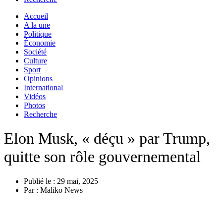
Accueil
A la une
Politique
Économie
Société
Culture
Sport
Opinions
International
Vidéos
Photos
Recherche
Elon Musk, « déçu » par Trump,
quitte son rôle gouvernemental
Publié le :
29 mai, 2025
Par :
Maliko News