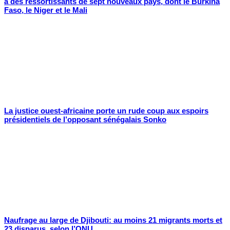
à des ressortissants de sept nouveaux pays, dont le Burkina
Faso, le Niger et le Mali
La justice ouest-africaine porte un rude coup aux espoirs
présidentiels de l’opposant sénégalais Sonko
Naufrage au large de Djibouti: au moins 21 migrants morts et
23 disparus, selon l’ONU