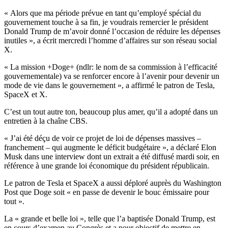
« Alors que ma période prévue en tant qu’employé spécial du
gouvernement touche à sa fin, je voudrais remercier le président
Donald Trump de m’avoir donné l’occasion de réduire les dépenses
inutiles », a écrit mercredi l’homme d’affaires sur son réseau social
X.
« La mission +Doge+ (ndlr: le nom de sa commission à l’efficacité
gouvernementale) va se renforcer encore à l’avenir pour devenir un
mode de vie dans le gouvernement », a affirmé le patron de Tesla,
SpaceX et X.
C’est un tout autre ton, beaucoup plus amer, qu’il a adopté dans un
entretien à la chaîne CBS.
« J’ai été déçu de voir ce projet de loi de dépenses massives –
franchement – qui augmente le déficit budgétaire », a déclaré Elon
Musk dans une interview dont un extrait a été diffusé mardi soir, en
référence à une grande loi économique du président républicain.
Le patron de Tesla et SpaceX a aussi déploré auprès du Washington
Post que Doge soit « en passe de devenir le bouc émissaire pour
tout ».
La « grande et belle loi », telle que l’a baptisée Donald Trump, est
en cours d’examen au Congrès et a pour objectif de mettre en