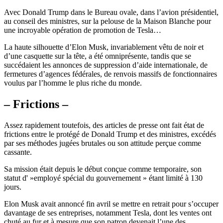
Avec Donald Trump dans le Bureau ovale, dans l’avion présidentiel,
au conseil des ministres, sur la pelouse de la Maison Blanche pour
une incroyable opération de promotion de Tesla…
La haute silhouette d’Elon Musk, invariablement vêtu de noir et
d’une casquette sur la tête, a été omniprésente, tandis que se
succédaient les annonces de suppression d’aide internationale, de
fermetures d’agences fédérales, de renvois massifs de fonctionnaires
voulus par l’homme le plus riche du monde.
– Frictions –
Assez rapidement toutefois, des articles de presse ont fait état de
frictions entre le protégé de Donald Trump et des ministres, excédés
par ses méthodes jugées brutales ou son attitude perçue comme
cassante.
Sa mission était depuis le début conçue comme temporaire, son
statut d' »employé spécial du gouvernement » étant limité à 130
jours.
Elon Musk avait annoncé fin avril se mettre en retrait pour s’occuper
davantage de ses entreprises, notamment Tesla, dont les ventes ont
chuté au fur et à mesure que son patron devenait l’une des