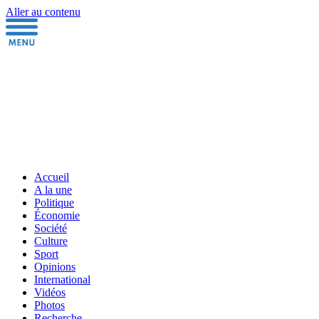
Aller au contenu
Accueil
A la une
Politique
Économie
Société
Culture
Sport
Opinions
International
Vidéos
Photos
Recherche