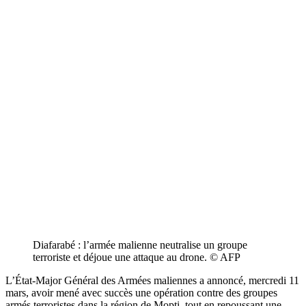
Diafarabé : l’armée malienne neutralise un groupe
terroriste et déjoue une attaque au drone. © AFP
L’État-Major Général des Armées maliennes a annoncé, mercredi 11
mars, avoir mené avec succès une opération contre des groupes
armés terroristes dans la région de Mopti, tout en repoussant une