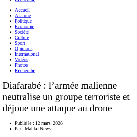
Accueil
A la une
Politique
Économie
Société
Culture
Sport
Opinions
International
Vidéos
Photos
Recherche
Diafarabé : l’armée malienne
neutralise un groupe terroriste et
déjoue une attaque au drone
Publié le :
12 mars, 2026
Par :
Maliko News