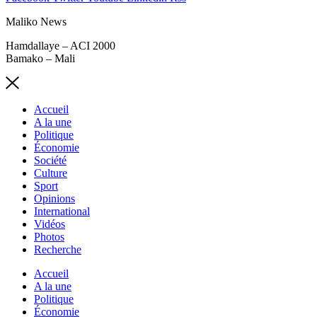
Maliko News
Hamdallaye – ACI 2000
Bamako – Mali
Accueil
A la une
Politique
Économie
Société
Culture
Sport
Opinions
International
Vidéos
Photos
Recherche
Accueil
A la une
Politique
Économie