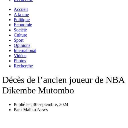
Accueil
A la une
Politique
Économie
Société
Culture
Sport
Opinions
International
Vidéos
Photos
Recherche
Décès de l’ancien joueur de NBA
Dikembe Mutombo
Publié le :
30 septembre, 2024
Par :
Maliko News