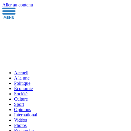
Aller au contenu
Accueil
A la une
Politique
Économie
Société
Culture
Sport
Opinions
International
Vidéos
Photos
Recherche