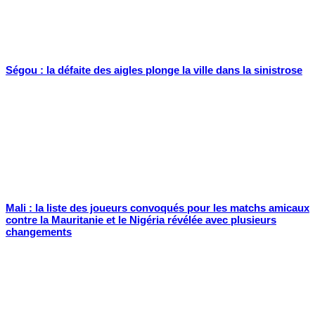
Ségou : la défaite des aigles plonge la ville dans la sinistrose
Mali : la liste des joueurs convoqués pour les matchs amicaux
contre la Mauritanie et le Nigéria révélée avec plusieurs
changements