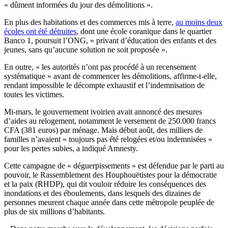
« dûment informées du jour des démolitions ».
En plus des habitations et des commerces mis à terre,
au moins deux
écoles ont été détruites
, dont une école coranique dans le quartier
Banco 1, poursuit l’ONG, « privant d’éducation des enfants et des
jeunes, sans qu’aucune solution ne soit proposée ».
En outre, « les autorités n’ont pas procédé à un recensement
systématique » avant de commencer les démolitions, affirme-t-elle,
rendant impossible le décompte exhaustif et l’indemnisation de
toutes les victimes.
Mi-mars, le gouvernement ivoirien avait annoncé des mesures
d’aides au relogement, notamment le versement de 250.000 francs
CFA (381 euros) par ménage. Mais début août, des milliers de
familles n’avaient « toujours pas été relogées et/ou indemnisées »
pour les pertes subies, a indiqué Amnesty.
Cette campagne de « déguerpissements » est défendue par le parti au
pouvoir, le Rassemblement des Houphouëtistes pour la démocratie
et la paix (RHDP), qui dit vouloir réduire les conséquences des
inondations et des éboulements, dans lesquels des dizaines de
personnes meurent chaque année dans cette métropole peuplée de
plus de six millions d’habitants.