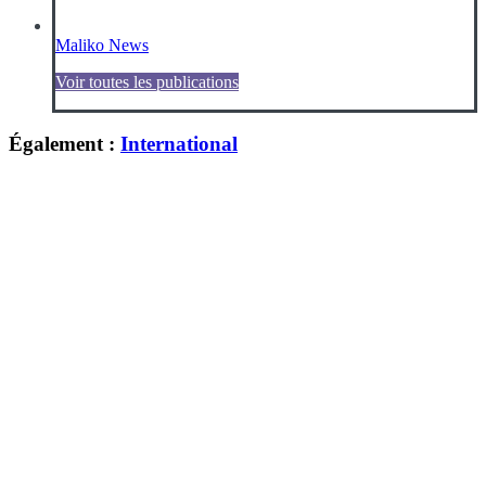
Maliko News
Voir toutes les publications
Également :
International