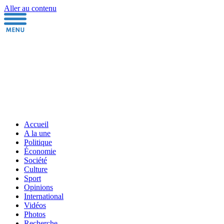
Aller au contenu
Accueil
A la une
Politique
Économie
Société
Culture
Sport
Opinions
International
Vidéos
Photos
Recherche