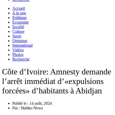
Accueil
A la une
Politique
Économie
Société
Culture
Sport
Opinions
International
Vidéos
Photos
Recherche
Côte d’Ivoire: Amnesty demande
l’arrêt immédiat d’«expulsions
forcées» d’habitants à Abidjan
Publié le :
14 août, 2024
Par :
Maliko News