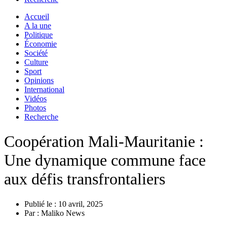
Accueil
A la une
Politique
Économie
Société
Culture
Sport
Opinions
International
Vidéos
Photos
Recherche
Coopération Mali-Mauritanie :
Une dynamique commune face
aux défis transfrontaliers
Publié le :
10 avril, 2025
Par :
Maliko News