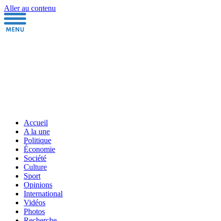
Aller au contenu
Accueil
A la une
Politique
Économie
Société
Culture
Sport
Opinions
International
Vidéos
Photos
Recherche