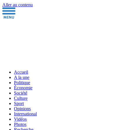
Aller au contenu
Accueil
A la une
Politique
Économie
Société
Culture
Sport
Opinions
International
Vidéos
Photos
Recherche