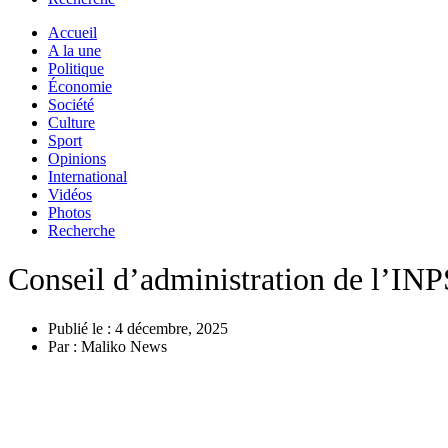
Accueil
A la une
Politique
Économie
Société
Culture
Sport
Opinions
International
Vidéos
Photos
Recherche
Conseil d’administration de l’I
Publié le :
4 décembre, 2025
Par :
Maliko News