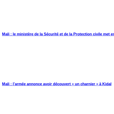
Mali : le ministère de la Sécurité et de la Protection civile me
Mali : l’armée annonce avoir découvert « un charnier » à Kidal