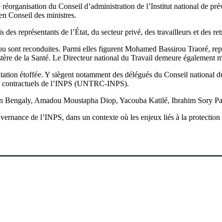
e réorganisation du Conseil d’administration de l’Institut national de p
n Conseil des ministres.
es représentants de l’État, du secteur privé, des travailleurs et des retr
 ou sont reconduites. Parmi elles figurent Mohamed Bassirou Traoré, rep
tère de la Santé. Le Directeur national du Travail demeure également 
ntation étoffée. Y siègent notamment des délégués du Conseil national 
tés contractuels de l’INPS (UNTRC-INPS).
nian Bengaly, Amadou Moustapha Diop, Yacouba Katilé, Ibrahim Sory Pam
vernance de l’INPS, dans un contexte où les enjeux liés à la protection 