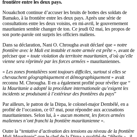
frontière entre les deux pays.
Nouakchott continue d’accuser les bruits de bottes des soldats de
Bamako, à la frontière entre les deux pays. Après une série de
consultations entre les deux voisins, en mi-avril, le gouvernement
mauritanien semble changer de ton. Ce jeudi 02 mai, les propos de
son porte-parole ont surpris les officiers maliens.
Dans sa déclaration, Nani O. Chrougha avait déclaré que «
notre
frontière avec le Mali est instable et notre armée est prête
», avant de
préciser que «
toute violation du territoire mauritanien, d’où qu’elle
vienne sera réprimée par les forces armées
» mauritaniennes.
«
Les zones frontalières sont toujours difficiles, surtout si elles se
chevauchent géographiquement et démographiquement
» avait
reconnu M. Chrougha. Il en a également profité pour révéler que “
la Mauritanie a adopté la procédure internationale qu’exigent les
incidents se produisant à l’extérieur des frontières du pays
”
Par ailleurs, le patron de la Dirpa, le colonel-major Dembélé, en a
profité de l’occasion, ce 07 mai, pour répondre aux accusations
mauritaniennes. Selon lui, à «
aucun moment, les forces armées
maliennes n’ont franchi la frontière mauritanienne
».
Outre la “
tentative d’activation des tensions au niveau de la frontière
Mali-Mauritanie
” que le chef de la Dirpa a qualifié de
“fébrile »
, il