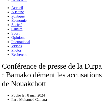
Accueil
A la une
Politique
Économie
Société
Culture
Sport
Opinions
International
Vidéos
Photos
Recherche
Conférence de presse de la Dirpa
: Bamako dément les accusations
de Nouakchott
Publié le :
8 mai, 2024
Par :
Mohamed Camara