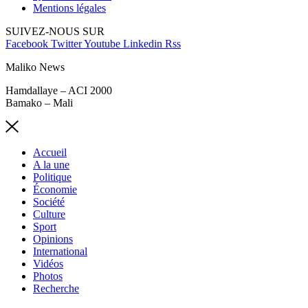
Mentions légales
SUIVEZ-NOUS SUR
Facebook
Twitter
Youtube
Linkedin
Rss
Maliko News
Hamdallaye – ACI 2000
Bamako – Mali
Accueil
A la une
Politique
Économie
Société
Culture
Sport
Opinions
International
Vidéos
Photos
Recherche