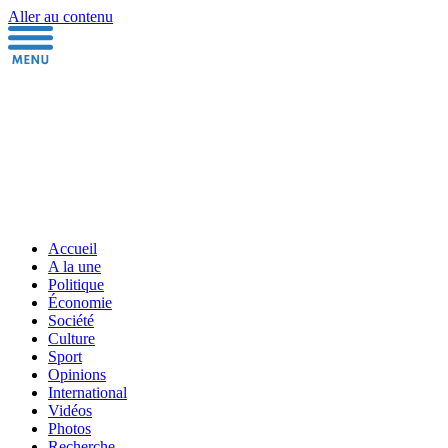
Aller au contenu
Accueil
A la une
Politique
Économie
Société
Culture
Sport
Opinions
International
Vidéos
Photos
Recherche