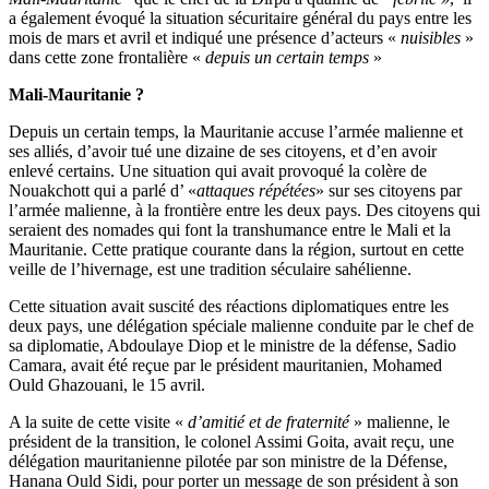
a également évoqué la situation sécuritaire général du pays entre les
mois de mars et avril et indiqué une présence d’acteurs «
nuisibles
»
dans cette zone frontalière «
depuis un certain temps
»
Mali-Mauritanie ?
Depuis un certain temps, la Mauritanie accuse l’armée malienne et
ses alliés, d’avoir tué une dizaine de ses citoyens, et d’en avoir
enlevé certains. Une situation qui avait provoqué la colère de
Nouakchott qui a parlé d’ «
attaques répétées
» sur ses citoyens par
l’armée malienne, à la frontière entre les deux pays. Des citoyens qui
seraient des nomades qui font la transhumance entre le Mali et la
Mauritanie. Cette pratique courante dans la région, surtout en cette
veille de l’hivernage, est une tradition séculaire sahélienne.
Cette situation avait suscité des réactions diplomatiques entre les
deux pays, une délégation spéciale malienne conduite par le chef de
sa diplomatie, Abdoulaye Diop et le ministre de la défense, Sadio
Camara, avait été reçue par le président mauritanien, Mohamed
Ould Ghazouani, le 15 avril.
A la suite de cette visite «
d’amitié et de fraternité
» malienne, le
président de la transition, le colonel Assimi Goita, avait reçu, une
délégation mauritanienne pilotée par son ministre de la Défense,
Hanana Ould Sidi, pour porter un message de son président à son