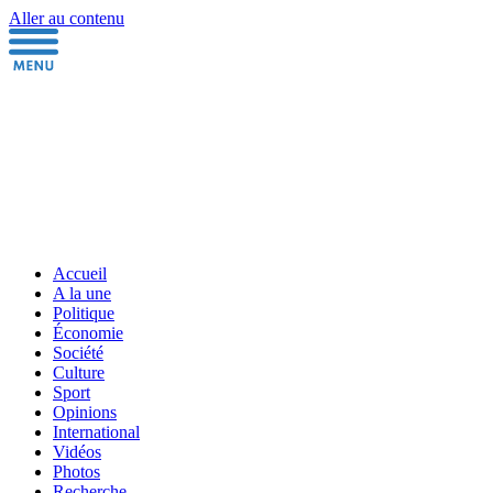
Aller au contenu
Accueil
A la une
Politique
Économie
Société
Culture
Sport
Opinions
International
Vidéos
Photos
Recherche