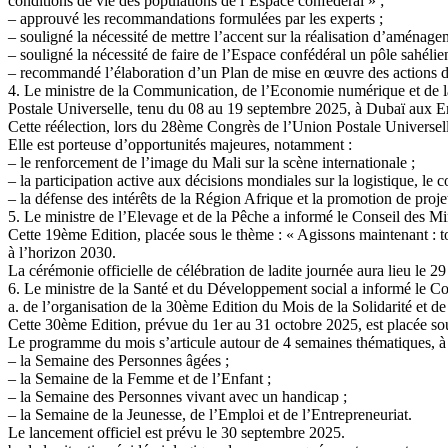
conditions de vie des populations de l’Espace confédéral » ;
– approuvé les recommandations formulées par les experts ;
– souligné la nécessité de mettre l’accent sur la réalisation d’aménag
– souligné la nécessité de faire de l’Espace confédéral un pôle sahélie
– recommandé l’élaboration d’un Plan de mise en œuvre des actions de 
4. Le ministre de la Communication, de l’Economie numérique et de la
Postale Universelle, tenu du 08 au 19 septembre 2025, à Dubaï aux Em
Cette réélection, lors du 28ème Congrès de l’Union Postale Universelle,
Elle est porteuse d’opportunités majeures, notamment :
– le renforcement de l’image du Mali sur la scène internationale ;
– la participation active aux décisions mondiales sur la logistique, l
– la défense des intérêts de la Région Afrique et la promotion de proje
5. Le ministre de l’Elevage et de la Pêche a informé le Conseil des Mi
Cette 19ème Edition, placée sous le thème : « Agissons maintenant : to
à l’horizon 2030.
La cérémonie officielle de célébration de ladite journée aura lieu le
6. Le ministre de la Santé et du Développement social a informé le Con
a. de l’organisation de la 30ème Edition du Mois de la Solidarité et de
Cette 30ème Edition, prévue du 1er au 31 octobre 2025, est placée sous 
Le programme du mois s’articule autour de 4 semaines thématiques, à 
– la Semaine des Personnes âgées ;
– la Semaine de la Femme et de l’Enfant ;
– la Semaine des Personnes vivant avec un handicap ;
– la Semaine de la Jeunesse, de l’Emploi et de l’Entrepreneuriat.
Le lancement officiel est prévu le 30 septembre 2025.