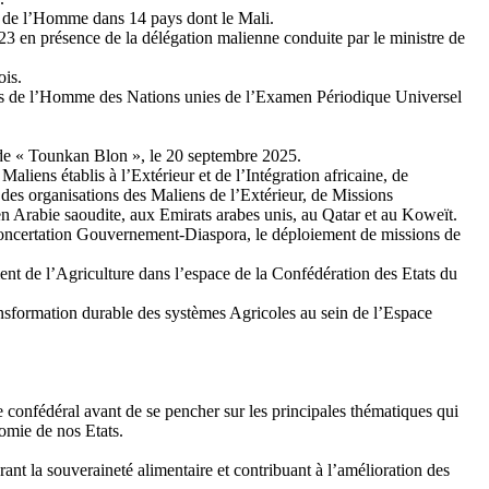
ts de l’Homme dans 14 pays dont le Mali.
23 en présence de la délégation malienne conduite par le ministre de
ois.
oits de l’Homme des Nations unies de l’Examen Périodique Universel
on de « Tounkan Blon », le 20 septembre 2025.
liens établis à l’Extérieur et de l’Intégration africaine, de
 des organisations des Maliens de l’Extérieur, de Missions
 en Arabie saoudite, aux Emirats arabes unis, au Qatar et au Koweït.
de concertation Gouvernement-Diaspora, le déploiement de missions de
ent de l’Agriculture dans l’espace de la Confédération des Etats du
transformation durable des systèmes Agricoles au sein de l’Espace
ce confédéral avant de se pencher sur les principales thématiques qui
nomie de nos Etats.
ant la souveraineté alimentaire et contribuant à l’amélioration des