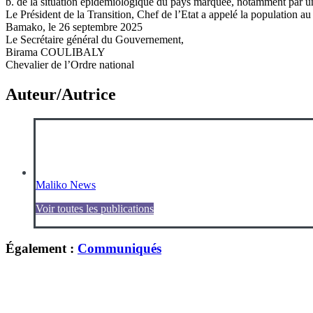
b. de la situation épidémiologique du pays marquée, notamment par 
Le Président de la Transition, Chef de l’Etat a appelé la population au 
Bamako, le 26 septembre 2025
Le Secrétaire général du Gouvernement,
Birama COULIBALY
Chevalier de l’Ordre national
Auteur/Autrice
Maliko News
Voir toutes les publications
Également :
Communiqués