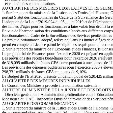
– et entendu des communications.
AU CHAPITRE DES MESURES LEGISLATIVES ET REGLEM
1. Sur le rapport du ministre de la Justice et des Droits de l’Homme,
portant Statut des fonctionnaires du Cadre de la Surveillance des Servi
L’adoption de la Loi n°2019-024 du 05 juillet 2019 et de l’Ordonnan
des limites d’âges pour les fonctionnaires à faire valoir leur droit à la
En vue de l’harmonisation des conditions d’accès aux différents corps e
fonctionnaires du Cadre de la Surveillance des Services pénitentiaires 
Le projet d’ordonnance, adopté, relève de 3 ans les limites d’âges de dé
prend en compte la Licence parmi les diplômes requis pour le recrute
2. Sur le rapport du ministre de l’Economie et des Finances, le Conseil
Le projet de loi de Finances pour l’exercice 2026 est préparé en appli
Les prévisions des recettes budgétaires pour l’exercice 2026 s’élèven
de 318,095 milliards de francs CFA correspondant à une hausse de 1
Les prévisions des dépenses budgétaires pour l’exercice 2026 s’élèven
298,331 milliards de francs CFA et un taux de 9,10%.
Le Budget de l’Etat 2026 présente un déficit global de 520,425 milliar
AU CHAPITRE DES MESURES INDIVIDUELLES
Le Conseil des Ministres a procédé à la nomination suivante :
AU TITRE DU MINISTERE DE LA JUSTICE ET DES DROITS
– Directeur général de l’Administration pénitentiaire et de l’Education 
Monsieur Sou DAO, Inspecteur Divisionnaire-major des Services pénite
AU CHAPITRE DES COMMUNICATIONS
1. Sur le rapport du ministre de la Justice et des Droits de l’Homme, 
des recommandations acceptées par le Mali lors du 4ème cycle de son