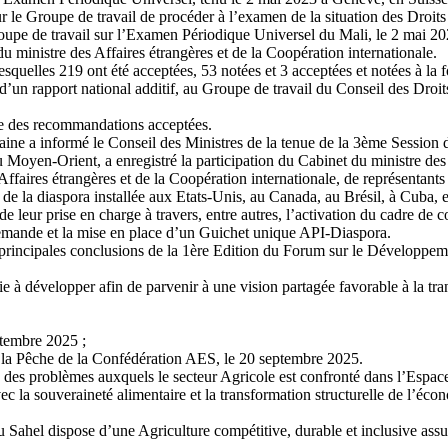
 le Groupe de travail de procéder à l’examen de la situation des Droi
Groupe de travail sur l’Examen Périodique Universel du Mali, le 2 mai 20
ministre des Affaires étrangères et de la Coopération internationale.
quelles 219 ont été acceptées, 53 notées et 3 acceptées et notées à la f
 d’un rapport national additif, au Groupe de travail du Conseil des Dr
vre des recommandations acceptées.
fricaine a informé le Conseil des Ministres de la tenue de la 3ème Sessi
oyen-Orient, a enregistré la participation du Cabinet du ministre des Ma
Affaires étrangères et de la Coopération internationale, de représentants
 de la diaspora installée aux Etats-Unis, au Canada, au Brésil, à Cuba,
de leur prise en charge à travers, entre autres, l’activation du cadre 
e demande et la mise en place d’un Guichet unique API-Diaspora.
s principales conclusions de la 1ère Edition du Forum sur le Développem
rgie à développer afin de parvenir à une vision partagée favorable à la 
ptembre 2025 ;
de la Pêche de la Confédération AES, le 20 septembre 2025.
eux des problèmes auxquels le secteur Agricole est confronté dans l’Espa
ec la souveraineté alimentaire et la transformation structurelle de l’éco
 Sahel dispose d’une Agriculture compétitive, durable et inclusive assur