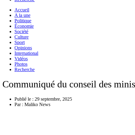
Accueil
A la une
Politique
Économie
Société
Culture
Sport
Opinions
International
Vidéos
Photos
Recherche
Communiqué du conseil des minis
Publié le :
29 septembre, 2025
Par :
Maliko News