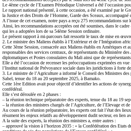
Le 4ème cycle de l’Examen Périodique Universel a été l’occasion pour
Le rapport national présenté, à cette occasion, a été examiné par le 
la Justice et des Droits de l’Homme, Garde des Sceaux, accompagné du 
A l’issue de cet examen, notre pays a reçu 275 recommandations sur les
Ainsi, les recommandations acceptées ont été soumises, dans le cadre
qui les a adoptées lors de sa 54ème Session ordinaire.
Le présent rapport à mi-parcours fait ressortir le taux de mise en œu
2. Le ministre des Maliens établis à l’Extérieur et de l’Intégration a
Cette 3ème Session, consacrée aux Maliens établis en Amériques et au M
responsables des services centraux, de représentants du Ministère des 
diplomatiques et Postes consulaires du Mali ainsi que de représentants
Elle a été l’occasion de recenser les préoccupations exprimées en vue 
l’Institut national de Prévoyance sociale dans les juridictions à fort
3. Le ministre de l’Agriculture a informé le Conseil des Ministres de
Sahel, tenue du 18 au 20 septembre 2025, à Bamako.
Cette 1ère Edition avait pour objectif d’identifier les actions de syne
confédéral.
Elle s’est déroulée en 2 phases :
– la réunion technique préparatoire des experts, tenue du 18 au 19 se
– la réunion des ministres chargés de l’Agriculture, de l’Elevage et 
Au cours de la réunion préparatoire, les experts ont fait l’état des li
résument les enjeux relatifs au développement dudit secteur, en lien av
A la suite des experts, la réunion des ministres a, entre autres :
– approuvé la vision à l’horizon 2035 : « la Confédération des Etats du