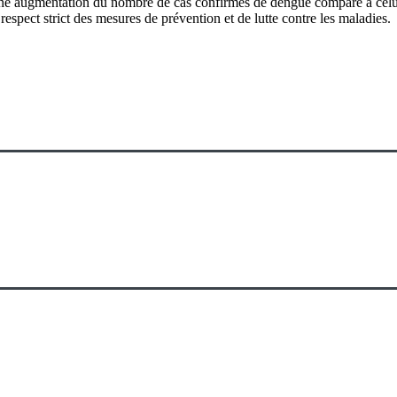
une augmentation du nombre de cas confirmés de dengue comparé à celui
respect strict des mesures de prévention et de lutte contre les maladies.