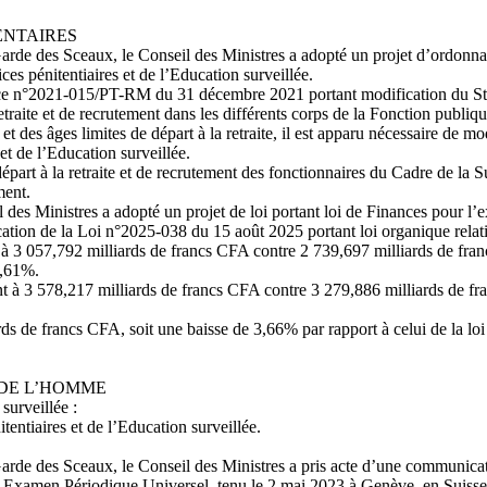
ENTAIRES
 Garde des Sceaux, le Conseil des Ministres a adopté un projet d’ordonn
ces pénitentiaires et de l’Education surveillée.
ce n°2021-015/PT-RM du 31 décembre 2021 portant modification du Statu
 retraite et de recrutement dans les différents corps de la Fonction publiqu
t des âges limites de départ à la retraite, il est apparu nécessaire de mo
et de l’Education surveillée.
part à la retraite et de recrutement des fonctionnaires du Cadre de la Su
ment.
 des Ministres a adopté un projet de loi portant loi de Finances pour l’
cation de la Loi n°2025-038 du 15 août 2025 portant loi organique relat
t à 3 057,792 milliards de francs CFA contre 2 739,697 milliards de fran
1,61%.
t à 3 578,217 milliards de francs CFA contre 3 279,886 milliards de fra
ds de francs CFA, soit une baisse de 3,66% par rapport à celui de la lo
 DE L’HOMME
surveillée :
ntiaires et de l’Education surveillée.
Garde des Sceaux, le Conseil des Ministres a pris acte d’une communicat
 Examen Périodique Universel, tenu le 2 mai 2023 à Genève, en Suisse