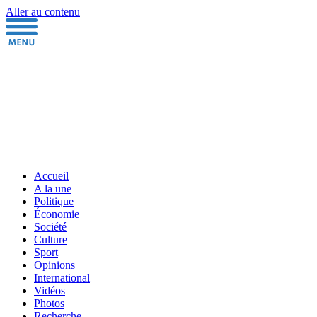
Aller au contenu
Accueil
A la une
Politique
Économie
Société
Culture
Sport
Opinions
International
Vidéos
Photos
Recherche