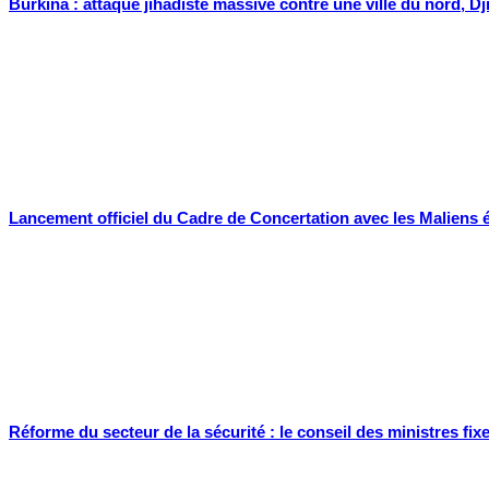
Burkina : attaque jihadiste massive contre une ville du nord, Dj
Lancement officiel du Cadre de Concertation avec les Maliens ét
Réforme du secteur de la sécurité : le conseil des ministres fixe