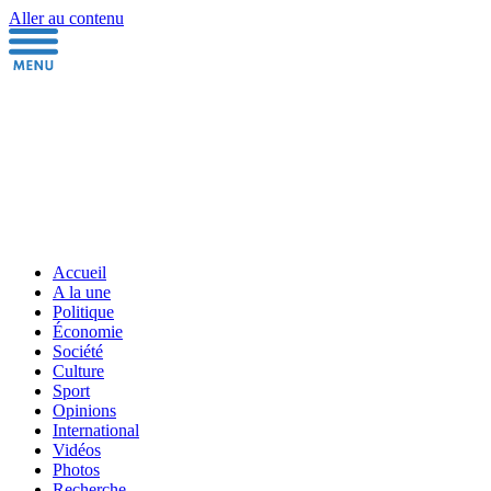
Aller au contenu
Accueil
A la une
Politique
Économie
Société
Culture
Sport
Opinions
International
Vidéos
Photos
Recherche