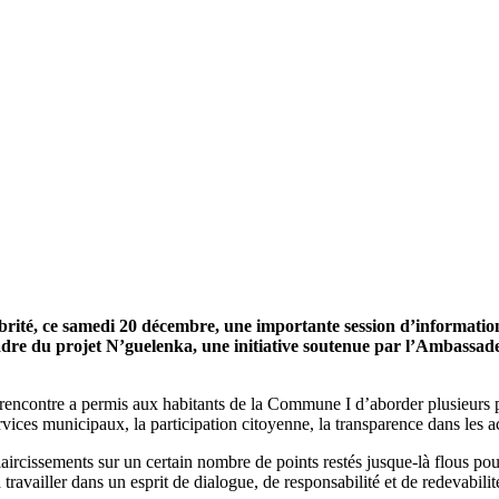
brité
, ce samedi 20 décembre, une importante session d’informatio
adre du projet N
’
guelenka, une initiative soutenue par l
’
Ambassade
rencontre a permis aux habitants de la Commune I d’aborder plusieurs p
ervices municipaux, la participation citoyenne, la transparence dans les
ircissements sur un certain nombre de points restés jusque-là flous pour
availler dans un esprit de dialogue, de responsabilité et de redevabilit