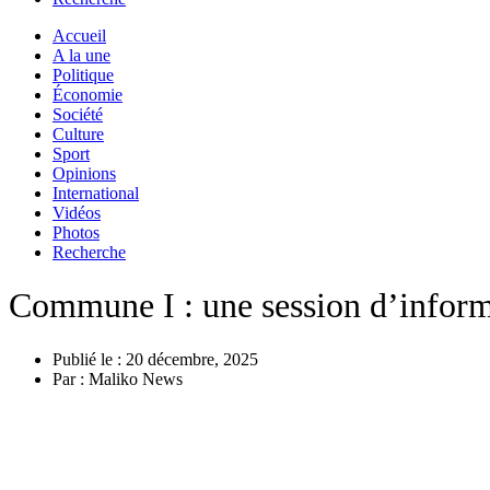
Accueil
A la une
Politique
Économie
Société
Culture
Sport
Opinions
International
Vidéos
Photos
Recherche
Commune I : une session d’informa
Publié le :
20 décembre, 2025
Par :
Maliko News