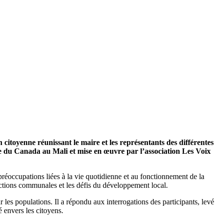
n citoyenne r
é
unissant le maire et les repr
é
sentants des diff
é
rentes
 du Canada au Mali et mise en
œ
uvre par l
’
association Les Voix
réoccupations liées à la vie quotidienne et au fonctionnement de la
 actions communales et les défis du développement local.
 les populations. Il a répondu aux interrogations des participants, levé
é envers les citoyens.