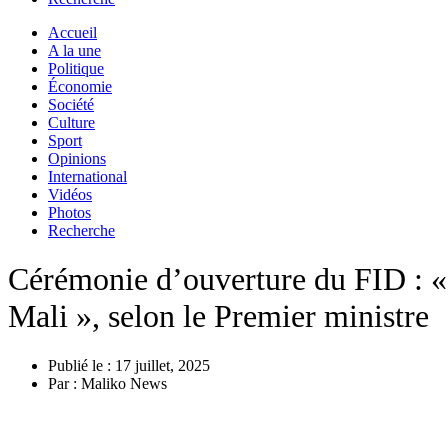
Accueil
A la une
Politique
Économie
Société
Culture
Sport
Opinions
International
Vidéos
Photos
Recherche
Cérémonie d’ouverture du FID : « 
Mali », selon le Premier ministre
Publié le :
17 juillet, 2025
Par :
Maliko News