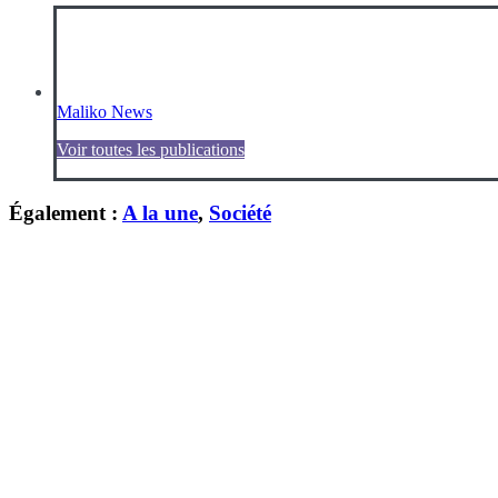
Maliko News
Voir toutes les publications
Également :
A la une
,
Société