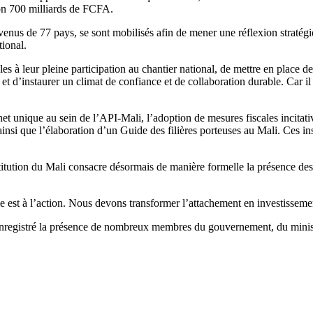
ron 700 milliards de FCFA.
venus de 77 pays, se sont mobilisés afin de mener une réflexion stratég
tional.
bles à leur pleine participation au chantier national, de mettre en plac
et d’instaurer un climat de confiance et de collaboration durable. Car il ne
t unique au sein de l’API-Mali, l’adoption de mesures fiscales incitative
insi que l’élaboration d’un Guide des filières porteuses au Mali. Ces i
stitution du Mali consacre désormais de manière formelle la présence de
e est à l’action. Nous devons transformer l’attachement en investissement
nregistré la présence de nombreux membres du gouvernement, du ministre