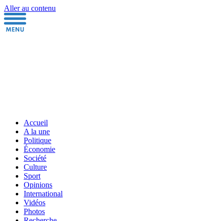
Aller au contenu
Accueil
A la une
Politique
Économie
Société
Culture
Sport
Opinions
International
Vidéos
Photos
Recherche