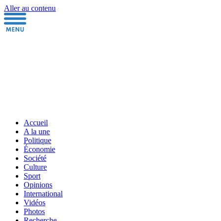
Aller au contenu
Accueil
A la une
Politique
Économie
Société
Culture
Sport
Opinions
International
Vidéos
Photos
Recherche