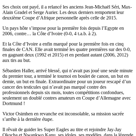
Ses choix ont payé, il a relancé les anciens Jean-Michaël Séri, Max-
Alain Gradel et Serge Aurier. Les deux derniers remportent leur
deuxième Coupe d’Afrique personnelle après celle de 2015.
Un pays hôte s’impose pour la première fois depuis l’Egypte en
2006, contre… la Côte d’Ivoire (0-0, 4 t.a.b. à 2).
Et la Côte d’Ivoire a enfin marqué pour la première fois en cinq
finales de CAN. Elle avait terminé les quatre premières sur des 0-0,
en gagnant deux (1992 et 2015) et en perdant autant (2006, 2012)
aux tirs au but.
Sébastien Haller, arrivé blessé, qui n’avait pas joué une seule minute
du premier tour, a terminé le tournoi en boulet de canon, un but en
demie, un but en finale. Extraordinaire pour un joueur rescapé d’un
cancer des testicules qui n’avait pas marqué contre des
professionnels depuis six mois, toutes compétitions confondues,
seulement un doublé contres amateurs en Coupe d’Allemagne avec
Dortmund !
Victor Osimhen en revanche est inconsolable, sa mission sacrée
s’arrête à la dernière étape.
Il rêvait de guider les Super Eagles au titre et rejoindre Jay-Jay
Okocha et Nwankwo Kanu, ses idoles, ses modèles, dans la légende