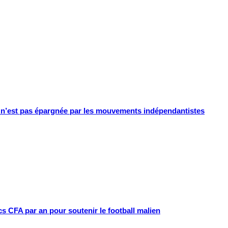
e n’est pas épargnée par les mouvements indépendantistes
cs CFA par an pour soutenir le football malien