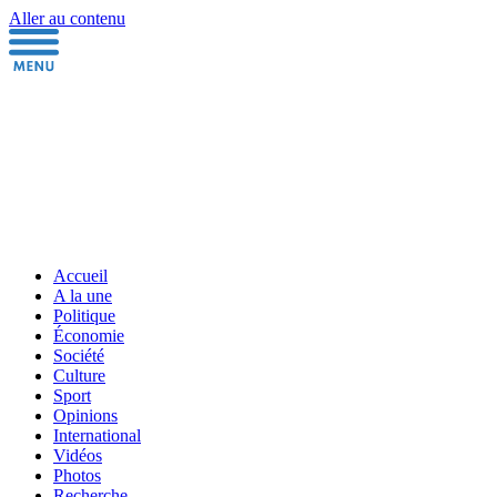
Aller au contenu
Accueil
A la une
Politique
Économie
Société
Culture
Sport
Opinions
International
Vidéos
Photos
Recherche