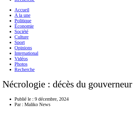
Accueil
A la une
Politique
Économie
Société
Culture
Sport
Opinions
International
Vidéos
Photos
Recherche
Nécrologie : décès du gouverneur 
Publié le :
9 décembre, 2024
Par :
Maliko News