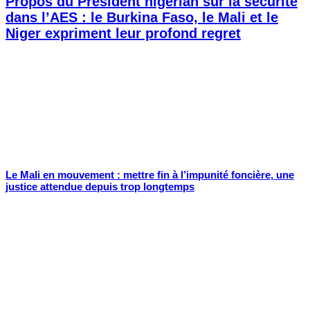
Propos du Président nigérian sur la sécurité
dans l’AES : le Burkina Faso, le Mali et le
Niger expriment leur profond regret
Le Mali en mouvement : mettre fin à l’impunité foncière, une
justice attendue depuis trop longtemps