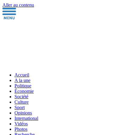
Aller au contenu
Accueil
A la une
Politique
Économie
Société
Culture
Sport
Opinions
International
Vidéos
Photos
Recherche