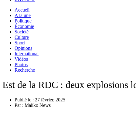
Accueil
A la une
Politique
Économie
Société
Culture
Sport
Opinions
International
Vidéos
Photos
Recherche
Est de la RDC : deux explosions 
Publié le :
27 février, 2025
Par :
Maliko News