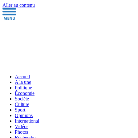
Aller au contenu
Accueil
A la une
Politique
Économie
Société
Culture
Sport
Opinions
International
Vidéos
Photos
Recherche