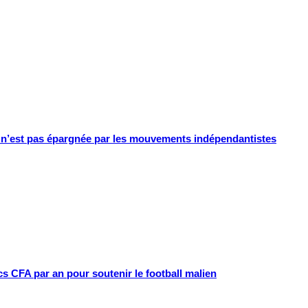
e n’est pas épargnée par les mouvements indépendantistes
cs CFA par an pour soutenir le football malien