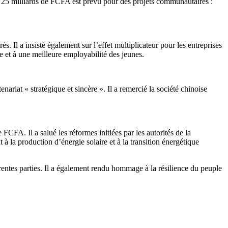
de 25 milliards de FCFA est prévu pour des projets communautaires :
. Il a insisté également sur l’effet multiplicateur pour les entreprises
e et à une meilleure employabilité des jeunes.
ariat « stratégique et sincère ». Il a remercié la société chinoise
FA. Il a salué les réformes initiées par les autorités de la
à la production d’énergie solaire et à la transition énergétique
érentes parties. Il a également rendu hommage à la résilience du peuple