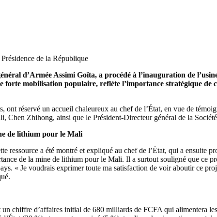
 Présidence de la République
général d’Armée Assimi Goïta, a procédé à l’inauguration de l’usi
orte mobilisation populaire, reflète l’importance stratégique de ce
ants, ont réservé un accueil chaleureux au chef de l’État, en vue de témoi
li, Chen Zhihong, ainsi que le Président-Directeur général de la Soci
ne de lithium pour le Mali
 cette ressource a été montré et expliqué au chef de l’État, qui a ensuit
tance de la mine de lithium pour le Mali. Il a surtout souligné que ce p
pays. « Je voudrais exprimer toute ma satisfaction de voir aboutir ce proj
qué.
un chiffre d’affaires initial de 680 milliards de FCFA qui alimentera l