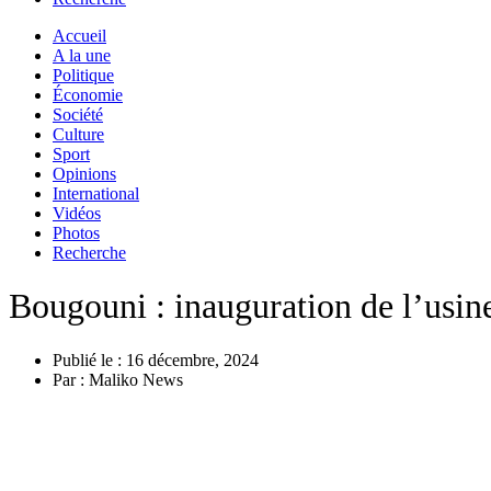
Accueil
A la une
Politique
Économie
Société
Culture
Sport
Opinions
International
Vidéos
Photos
Recherche
Bougouni : inauguration de l’usin
Publié le :
16 décembre, 2024
Par :
Maliko News