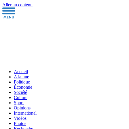
Aller au contenu
Accueil
A la une
Politique
Économie
Société
Culture
Sport
Opinions
International
Vidéos
Photos
Recherche