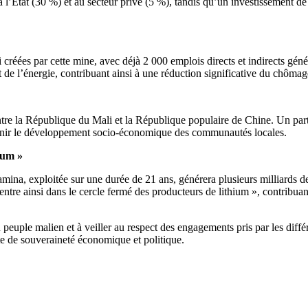
à l’État (30 %) et au secteur privé (5 %), tandis qu’un investissement 
éées par cette mine, avec déjà 2 000 emplois directs et indirects générés
t de l’énergie, contribuant ainsi à une réduction significative du chômag
ntre la République du Mali et la République populaire de Chine. Un parten
tenir le développement socio-économique des communautés locales.
ium »
a, exploitée sur une durée de 21 ans, générera plusieurs milliards de FC
ntre ainsi dans le cercle fermé des producteurs de lithium », contribuant 
 peuple malien et à veiller au respect des engagements pris par les diff
ête de souveraineté économique et politique.