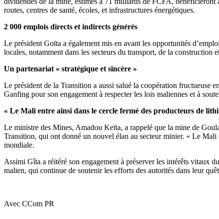
dividendes de la mine, estimés à 71 milliards de FCFA, bénéficieront 
routes, centres de santé, écoles, et infrastructures énergétiques.
2 000 emplois directs et indirects générés
Le président Goïta a également mis en avant les opportunités d’emploi cr
locales, notamment dans les secteurs du transport, de la construction e
Un partenariat « stratégique et sincère »
Le président de la Transition a aussi salué la coopération fructueuse e
Ganfing pour son engagement à respecter les lois maliennes et à sou
« Le Mali entre ainsi dans le cercle fermé des producteurs de lith
Le ministre des Mines, Amadou Keïta, a rappelé que la mine de Goulamin
Transition, qui ont donné un nouvel élan au secteur minier. « Le Mali e
mondiale.
Assimi Gîta a réitéré son engagement à préserver les intérêts vitaux du
malien, qui continue de soutenir les efforts des autorités dans leur qu
Avec CCom PR