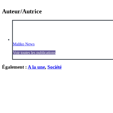
Auteur/Autrice
Maliko News
Voir toutes les publications
Également :
A la une
,
Société