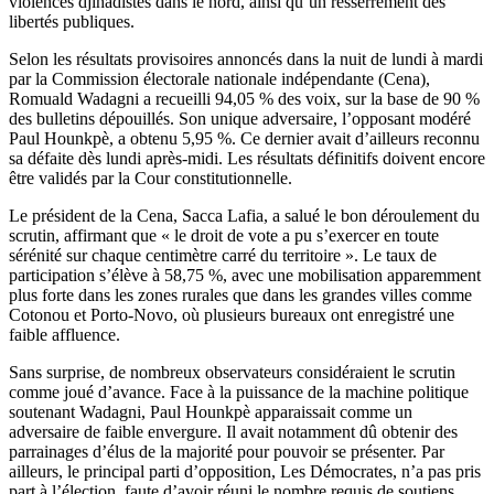
violences djihadistes dans le nord, ainsi qu’un resserrement des
libertés publiques.
Selon les résultats provisoires annoncés dans la nuit de lundi à mardi
par la Commission électorale nationale indépendante (Cena),
Romuald Wadagni a recueilli 94,05 % des voix, sur la base de 90 %
des bulletins dépouillés. Son unique adversaire, l’opposant modéré
Paul Hounkpè, a obtenu 5,95 %. Ce dernier avait d’ailleurs reconnu
sa défaite dès lundi après-midi. Les résultats définitifs doivent encore
être validés par la Cour constitutionnelle.
Le président de la Cena, Sacca Lafia, a salué le bon déroulement du
scrutin, affirmant que « le droit de vote a pu s’exercer en toute
sérénité sur chaque centimètre carré du territoire ». Le taux de
participation s’élève à 58,75 %, avec une mobilisation apparemment
plus forte dans les zones rurales que dans les grandes villes comme
Cotonou et Porto-Novo, où plusieurs bureaux ont enregistré une
faible affluence.
Sans surprise, de nombreux observateurs considéraient le scrutin
comme joué d’avance. Face à la puissance de la machine politique
soutenant Wadagni, Paul Hounkpè apparaissait comme un
adversaire de faible envergure. Il avait notamment dû obtenir des
parrainages d’élus de la majorité pour pouvoir se présenter. Par
ailleurs, le principal parti d’opposition, Les Démocrates, n’a pas pris
part à l’élection, faute d’avoir réuni le nombre requis de soutiens.