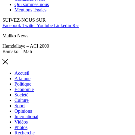
Qui sommes-nous
Mentions légales
SUIVEZ-NOUS SUR
Facebook
Twitter
Youtube
Linkedin
Rss
Maliko News
Hamdallaye – ACI 2000
Bamako – Mali
Accueil
A la une
Politique
Économie
Société
Culture
Sport
Opinions
International
Vidéos
Photos
Recherche