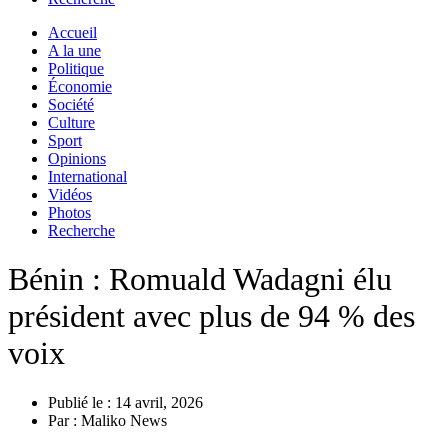
Accueil
A la une
Politique
Économie
Société
Culture
Sport
Opinions
International
Vidéos
Photos
Recherche
Bénin : Romuald Wadagni élu
président avec plus de 94 % des
voix
Publié le :
14 avril, 2026
Par :
Maliko News