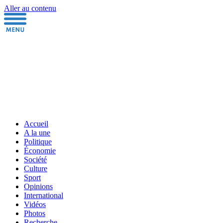
Aller au contenu
Accueil
A la une
Politique
Économie
Société
Culture
Sport
Opinions
International
Vidéos
Photos
Recherche