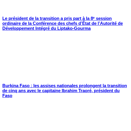
Le président de la transition a pris part à la 8ᵉ session
ordinaire de la Conférence des chefs d’État de l’Autorité de
Développement Intégré du Liptako-Gourma
Burkina Faso : les assises nationales prolongent la transition
de cinq ans avec le capitaine Ibrahim Traoré, président du
Faso