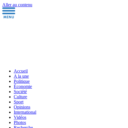
Aller au contenu
Accueil
A la une
Politique
Économie
Société
Culture
Sport
Opinions
International
Vidéos
Photos
Recherche