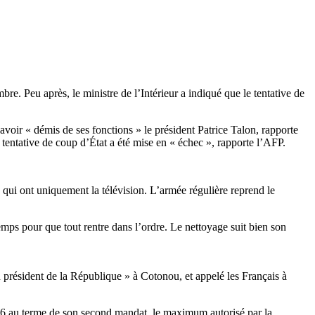
re. Peu après, le ministre de l’Intérieur a indiqué que le tentative de
voir « démis de ses fonctions » le président Patrice Talon, rapporte
tentative de coup d’État a été mise en « échec », rapporte l’AFP.
 qui ont uniquement la télévision. L’armée régulière reprend le
temps pour que tout rentre dans l’ordre. Le nettoyage suit bien son
président de la République » à Cotonou, et appelé les Français à
2026 au terme de son second mandat, le maximum autorisé par la