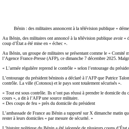
Bénin : des militaires annoncent à la télévision publique « déme
Au Bénin, des militaires ont annoncé à la télévision publique avoir « d
coup d’État a été mise en « échec ».
Au Bénin, un groupe de militaires se présentant comme le « Comité mil
l’Agence France-Presse (AFP), ce dimanche 7 décembre 2025. Malgré des
« L’armée régulière reprend le contrôle » selon l’entourage du préside
L’entourage du président béninois a déclaré à l’AFP que Patrice Talon 
contrôle. La ville (Cotonou) et le pays sont totalement sécurisés ».
« Tout est sous contrôle. Ils n’ont pas réussi à prendre le domicile du
cours », a dit à l’AFP une source militaire.
« Des coups de feu » près du domicile du président
L’ambassade de France au Bénin a rapporté sur X dimanche matin que «
rester à leurs domiciles « par mesure de sécurité. »
L’histoire politique du Bénin a été jalonnée de plusieurs coups d’État