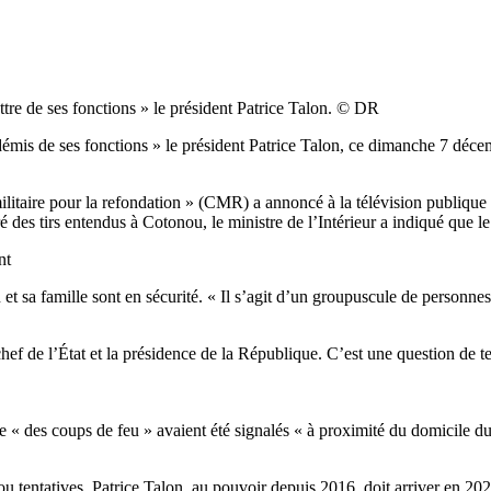
ttre de ses fonctions » le président Patrice Talon. © DR
émis de ses fonctions » le président Patrice Talon, ce dimanche 7 décemb
itaire pour la refondation » (CMR) a annoncé à la télévision publique a
 tirs entendus à Cotonou, le ministre de l’Intérieur a indiqué que le 
nt
et sa famille sont en sécurité. « Il s’agit d’un groupuscule de personnes
 chef de l’État et la présidence de la République. C’est une question de 
 des coups de feu » avaient été signalés « à proximité du domicile du 
 ou tentatives. Patrice Talon, au pouvoir depuis 2016, doit arriver en 