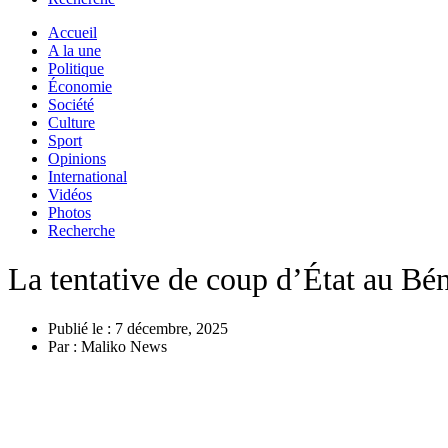
Accueil
A la une
Politique
Économie
Société
Culture
Sport
Opinions
International
Vidéos
Photos
Recherche
La tentative de coup d’État au Béni
Publié le :
7 décembre, 2025
Par :
Maliko News