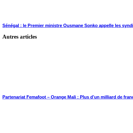
Sénégal : le Premier ministre Ousmane Sonko appelle les syndic
Autres articles
Partenariat Femafoot – Orange Mali : Plus d’un milliard de fran