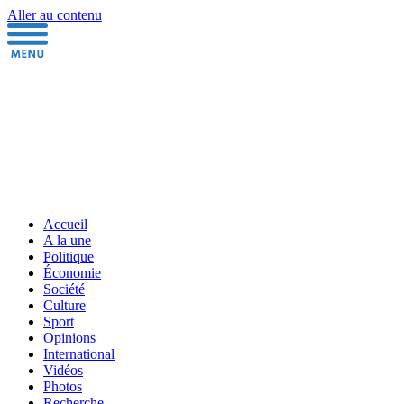
Aller au contenu
Accueil
A la une
Politique
Économie
Société
Culture
Sport
Opinions
International
Vidéos
Photos
Recherche