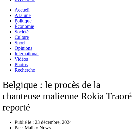
Accueil
A la une
Politique
Économie
Société
Culture
Sport
Opinions
International
Vidéos
Photos
Recherche
Belgique : le procès de la
chanteuse malienne Rokia Traoré
reporté
Publié le :
23 décembre, 2024
Par :
Maliko News