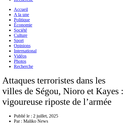
Accueil
A la une
Politique
Économie
Société
Culture
Sport
Opinions
International
Vidéos
Photos
Recherche
Attaques terroristes dans les
villes de Ségou, Nioro et Kayes :
vigoureuse riposte de l’armée
Publié le :
2 juillet, 2025
Par :
Maliko News