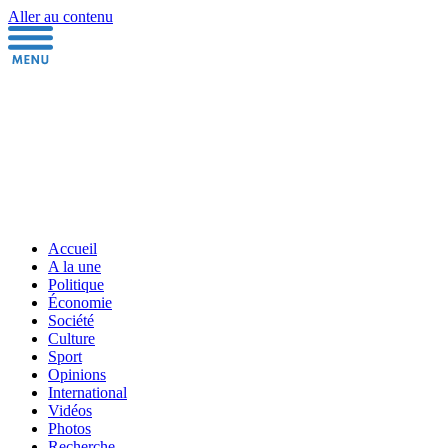
Aller au contenu
Accueil
A la une
Politique
Économie
Société
Culture
Sport
Opinions
International
Vidéos
Photos
Recherche