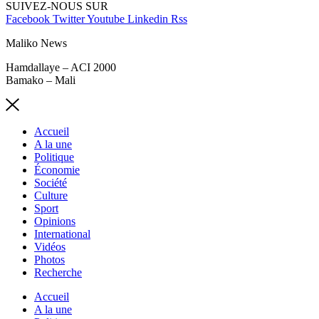
SUIVEZ-NOUS SUR
Facebook
Twitter
Youtube
Linkedin
Rss
Maliko News
Hamdallaye – ACI 2000
Bamako – Mali
Accueil
A la une
Politique
Économie
Société
Culture
Sport
Opinions
International
Vidéos
Photos
Recherche
Accueil
A la une