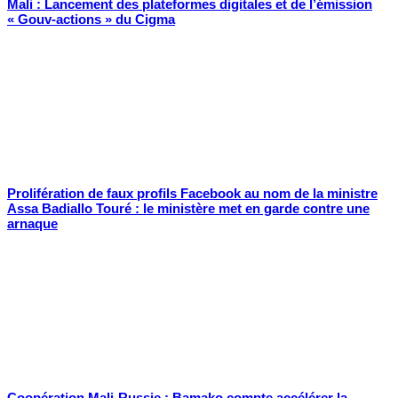
Mali : Lancement des plateformes digitales et de l’émission
« Gouv-actions » du Cigma
Prolifération de faux profils Facebook au nom de la ministre
Assa Badiallo Touré : le ministère met en garde contre une
arnaque
Coopération Mali-Russie : Bamako compte accélérer la