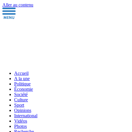
Aller au contenu
Accueil
A la une
Politique
Économie
Société
Culture
Sport
Opinions
International
Vidéos
Photos
Recherche