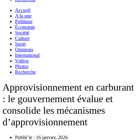
Accueil
A la une
Politique
Économie
Société
Culture
Sport
Opinions
International
Vidéos
Photos
Recherche
Approvisionnement en carburant
: le gouvernement évalue et
consolide les mécanismes
d’approvisionnement
Publié le :
16 janvier, 2026