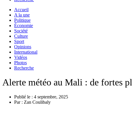
Accueil
A la une
Politique
Économie
Société
Culture
Sport
Opinions
International
Vidéos
Photos
Recherche
Alerte météo au Mali : de fortes pl
Publié le :
4 septembre, 2025
Par :
Zan Coulibaly