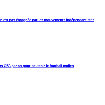
e n’est pas épargnée par les mouvements indépendantistes
cs CFA par an pour soutenir le football malien