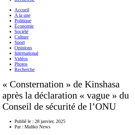
Accueil
A la une
Politique
Économie
Société
Culture
Sport
Opinions
International
Vidéos
Photos
Recherche
« Consternation » de Kinshasa
après la déclaration « vague » du
Conseil de sécurité de l’ONU
Publié le :
28 janvier, 2025
Par :
Maliko News