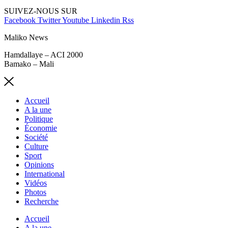
SUIVEZ-NOUS SUR
Facebook
Twitter
Youtube
Linkedin
Rss
Maliko News
Hamdallaye – ACI 2000
Bamako – Mali
Accueil
A la une
Politique
Économie
Société
Culture
Sport
Opinions
International
Vidéos
Photos
Recherche
Accueil
A la une