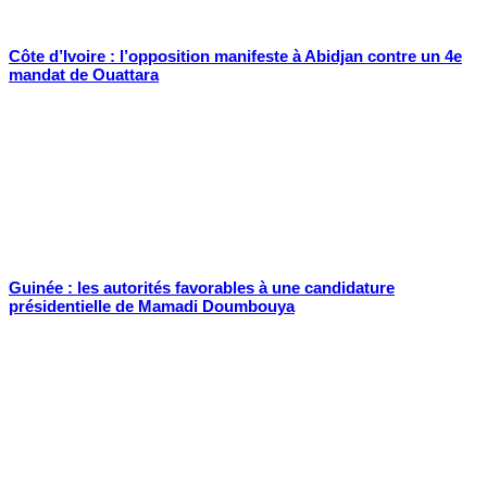
Côte d’Ivoire : l’opposition manifeste à Abidjan contre un 4e
mandat de Ouattara
Guinée : les autorités favorables à une candidature
présidentielle de Mamadi Doumbouya