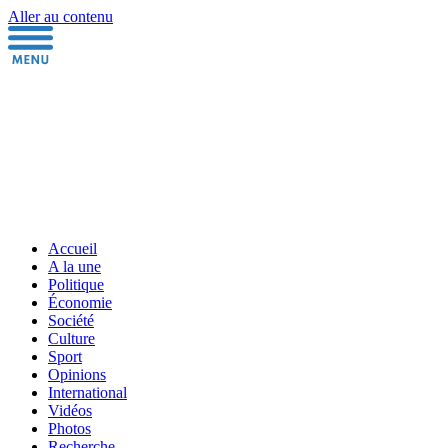
Aller au contenu
Accueil
A la une
Politique
Économie
Société
Culture
Sport
Opinions
International
Vidéos
Photos
Recherche