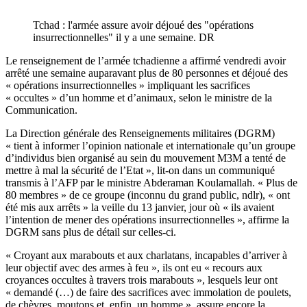
Tchad : l'armée assure avoir déjoué des "opérations
insurrectionnelles" il y a une semaine. DR
Le renseignement de l’armée tchadienne a affirmé vendredi avoir
arrêté une semaine auparavant plus de 80 personnes et déjoué des
« opérations insurrectionnelles » impliquant les sacrifices
« occultes » d’un homme et d’animaux, selon le ministre de la
Communication.
La Direction générale des Renseignements militaires (DGRM)
« tient à informer l’opinion nationale et internationale qu’un groupe
d’individus bien organisé au sein du mouvement M3M a tenté de
mettre à mal la sécurité de l’Etat », lit-on dans un communiqué
transmis à l’AFP par le ministre Abderaman Koulamallah. « Plus de
80 membres » de ce groupe (inconnu du grand public, ndlr), « ont
été mis aux arrêts » la veille du 13 janvier, jour où « ils avaient
l’intention de mener des opérations insurrectionnelles », affirme la
DGRM sans plus de détail sur celles-ci.
« Croyant aux marabouts et aux charlatans, incapables d’arriver à
leur objectif avec des armes à feu », ils ont eu « recours aux
croyances occultes à travers trois marabouts », lesquels leur ont
« demandé (…) de faire des sacrifices avec immolation de poulets,
de chèvres, moutons et, enfin, un homme », assure encore la