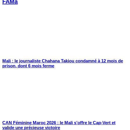
FAMa
Mali : le journaliste Chahana Takiou condamné à 12 mois de
prison, dont 6 mois ferme
CAN Féminine Maroc 2026 : le Mali s’offre le Cap-Vert et
valide une précieuse victoire