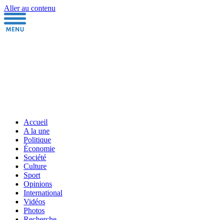
Aller au contenu
Accueil
A la une
Politique
Économie
Société
Culture
Sport
Opinions
International
Vidéos
Photos
Recherche