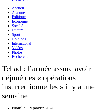
Accueil
A la une
Politique
Économie
Société
Culture
Sport
Opinions
International
Vidéos
Photos
Recherche
Tchad : l’armée assure avoir
déjoué des « opérations
insurrectionnelles » il y a une
semaine
Publié le :
19 janvier, 2024