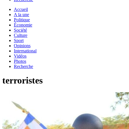
Accueil
A la une
Politique
Économie
Société
Culture
Sport
Opinions
International
Vidéos
Photos
Recherche
terroristes