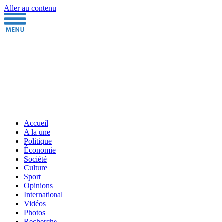
Aller au contenu
Accueil
A la une
Politique
Économie
Société
Culture
Sport
Opinions
International
Vidéos
Photos
Recherche