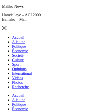
Maliko News
Hamdallaye – ACI 2000
Bamako – Mali
Accueil
A la une
Politique
Économie
Société
Culture
Sport
Opinions
International
Vidéos
Photos
Recherche
Accueil
A la une
Politique
Économie