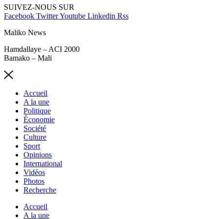
SUIVEZ-NOUS SUR
Facebook
Twitter
Youtube
Linkedin
Rss
Maliko News
Hamdallaye – ACI 2000
Bamako – Mali
Accueil
A la une
Politique
Économie
Société
Culture
Sport
Opinions
International
Vidéos
Photos
Recherche
Accueil
A la une