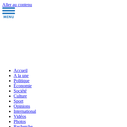
Aller au contenu
Accueil
A la une
Politique
Économie
Société
Culture
Sport
Opinions
International
Vidéos
Photos
Recherche