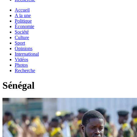
Accueil
A la une
Politique
Économie
Société
Culture
Sport
Opinions
International
Vidéos
Photos
Recherche
Sénégal