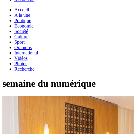
Accueil
A la une
Politique
Économie
Société
Culture
Sport
Opinions
International
Vidéos
Photos
Recherche
semaine du numérique