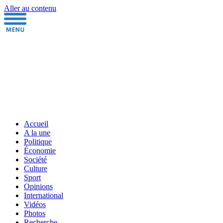
Aller au contenu
Accueil
A la une
Politique
Économie
Société
Culture
Sport
Opinions
International
Vidéos
Photos
Recherche