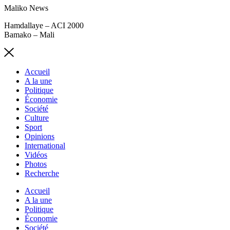
Maliko News
Hamdallaye – ACI 2000
Bamako – Mali
Accueil
A la une
Politique
Économie
Société
Culture
Sport
Opinions
International
Vidéos
Photos
Recherche
Accueil
A la une
Politique
Économie
Société