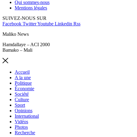
Qui sommes-nous
Mentions légales
SUIVEZ-NOUS SUR
Facebook
Twitter
Youtube
Linkedin
Rss
Maliko News
Hamdallaye – ACI 2000
Bamako – Mali
Accueil
A la une
Politique
Économie
Société
Culture
Sport
Opinions
International
Vidéos
Photos
Recherche