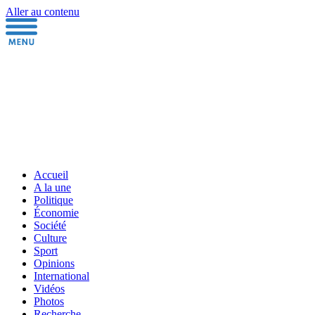
Aller au contenu
Accueil
A la une
Politique
Économie
Société
Culture
Sport
Opinions
International
Vidéos
Photos
Recherche