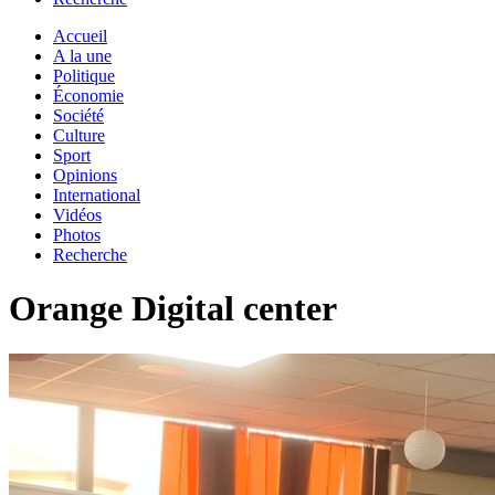
Accueil
A la une
Politique
Économie
Société
Culture
Sport
Opinions
International
Vidéos
Photos
Recherche
Orange Digital center