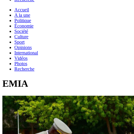
Accueil
A la une
Politique
Économie
Société
Culture
Sport
Opinions
International
Vidéos
Photos
Recherche
EMIA