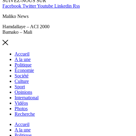
SUIVEZ-NOUS SUR
Facebook
Twitter
Youtube
Linkedin
Rss
Maliko News
Hamdallaye – ACI 2000
Bamako – Mali
Accueil
A la une
Politique
Économie
Société
Culture
Sport
Opinions
International
Vidéos
Photos
Recherche
Accueil
A la une
Politique