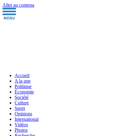
Aller au contenu
Accueil
A la une
Politique
Économie
Société
Culture
Sport
Opinions
International
Vidéos
Photos
Recherche