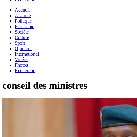
Accueil
A la une
Politique
Économie
Société
Culture
Sport
Opinions
International
Vidéos
Photos
Recherche
conseil des ministres