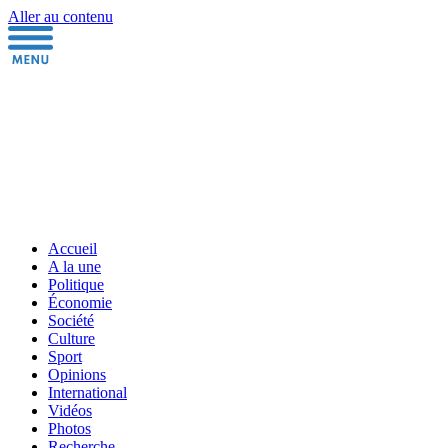
Aller au contenu
Accueil
A la une
Politique
Économie
Société
Culture
Sport
Opinions
International
Vidéos
Photos
Recherche