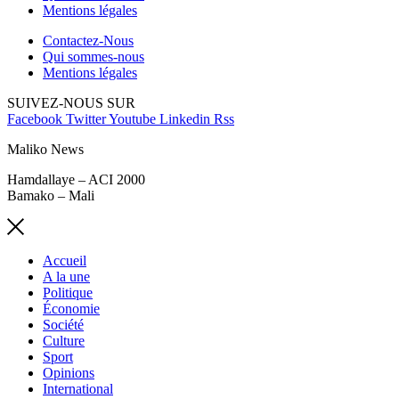
Mentions légales
Contactez-Nous
Qui sommes-nous
Mentions légales
SUIVEZ-NOUS SUR
Facebook
Twitter
Youtube
Linkedin
Rss
Maliko News
Hamdallaye – ACI 2000
Bamako – Mali
Accueil
A la une
Politique
Économie
Société
Culture
Sport
Opinions
International