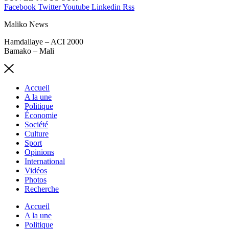
Facebook
Twitter
Youtube
Linkedin
Rss
Maliko News
Hamdallaye – ACI 2000
Bamako – Mali
Accueil
A la une
Politique
Économie
Société
Culture
Sport
Opinions
International
Vidéos
Photos
Recherche
Accueil
A la une
Politique