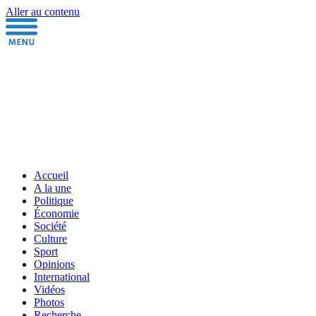
Aller au contenu
Accueil
A la une
Politique
Économie
Société
Culture
Sport
Opinions
International
Vidéos
Photos
Recherche