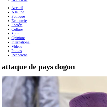
Accueil
A la une
Politique
Économie
Société
Culture
Sport
Opinions
International
Vidéos
Photos
Recherche
attaque de pays dogon