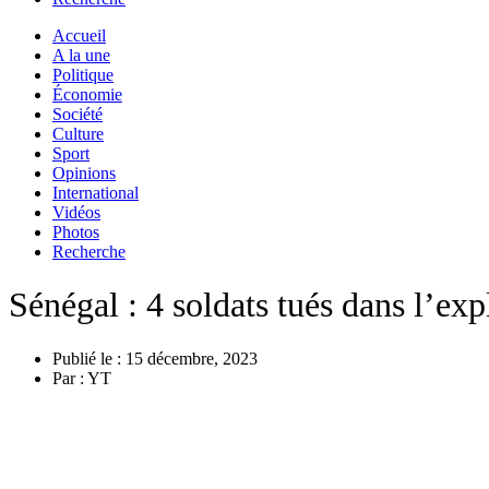
Accueil
A la une
Politique
Économie
Société
Culture
Sport
Opinions
International
Vidéos
Photos
Recherche
Sénégal : 4 soldats tués dans l’e
Publié le :
15 décembre, 2023
Par :
YT