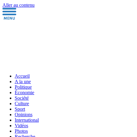
Aller au contenu
Accueil
A la une
Politique
Économie
Société
Culture
Sport
Opinions
International
Vidéos
Photos
Recherche