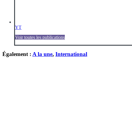
YT
Voir toutes les publications
Également :
A la une
,
International