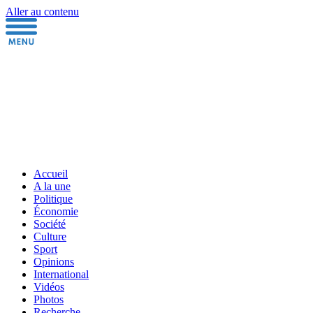
Aller au contenu
Accueil
A la une
Politique
Économie
Société
Culture
Sport
Opinions
International
Vidéos
Photos
Recherche