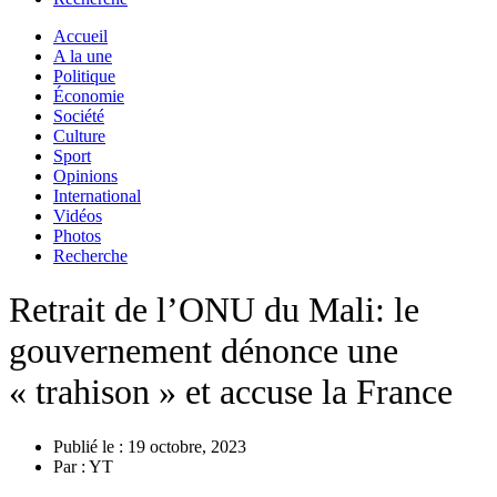
Accueil
A la une
Politique
Économie
Société
Culture
Sport
Opinions
International
Vidéos
Photos
Recherche
Retrait de l’ONU du Mali: le
gouvernement dénonce une
« trahison » et accuse la France
Publié le :
19 octobre, 2023
Par :
YT