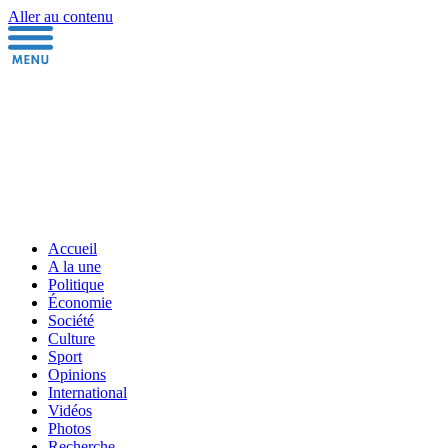
Aller au contenu
Accueil
A la une
Politique
Économie
Société
Culture
Sport
Opinions
International
Vidéos
Photos
Recherche