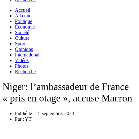
Accueil
A la une
Politique
Économie
Société
Culture
Sport
Opinions
International
Vidéos
Photos
Recherche
Niger: l’ambassadeur de France
« pris en otage », accuse Macron
Publié le :
15 septembre, 2023
Par :
YT