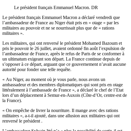
Le président français Emmanuel Macron. DR
Le président français Emmanuel Macron a déclaré vendredi que
l’ambassadeur de France au Niger était pris en « otage » par les
militaires au pouvoir et ne se nourrissait plus que de « rations
militaires ».
Les militaires, qui ont renversé le président Mohamed Bazoum et
pris le pouvoir le 26 juillet, avaient ordonné fin août l’expulsion de
l’ambassadeur de France, après le refus de Paris de se conformer à
un ultimatum exigeant son départ. La France continue depuis de
s’opposer à ce départ, arguant que ce gouvernement n’avait aucune
autorité pour fonder une telle requête.
« Au Niger, au moment où je vous parle, nous avons un
ambassadeur et des membres diplomatiques qui sont pris en otage
littéralement à l’ambassade de France », a déclaré le chef de l’Etat
lors d’un déplacement à Semur-en-Auxois (Côte-d’Or, centre-est de
la France).
« On empêche de livrer la nourriture. Il mange avec des rations
militaires », a-t-il ajouté, dans une allusion aux militaires qui ont
renversé le président .
L’ambassadeur Sylvain Itté n’a « plus la possibilité de sortir, il est