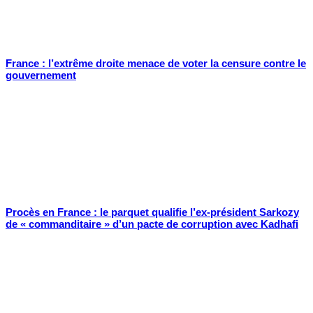
France : l’extrême droite menace de voter la censure contre le
gouvernement
Procès en France : le parquet qualifie l’ex-président Sarkozy
de « commanditaire » d’un pacte de corruption avec Kadhafi