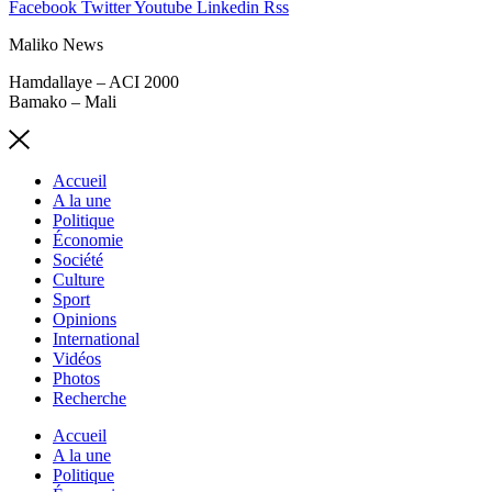
Facebook
Twitter
Youtube
Linkedin
Rss
Maliko News
Hamdallaye – ACI 2000
Bamako – Mali
Accueil
A la une
Politique
Économie
Société
Culture
Sport
Opinions
International
Vidéos
Photos
Recherche
Accueil
A la une
Politique