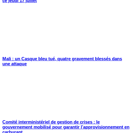
ce jeudi 17 juillet
Mali : un Casque bleu tué, quatre gravement blessés dans
une attaque
Comité interministériel de gestion de crises : le
gouvernement mobilisé pour garantir l’approvisionnement en
carburant