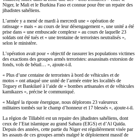
Niger, le Mali et le Burkina Faso et connue pour être un repaire des
jihadistes sahéliens.
L’armée y a mené de mardi à mercredi une « opération de
ratissage » mais « au cours de leur désengagement », une unité a été
prise dans « une embuscade complexe » au cours de laquelle 23
soldats ont été tués et « une trentaine de terroristes neutralisés »,
selon le ministère.
L’opération avait pour « objectif de rassurer les populations victimes
des exactions des groupes armés terroristes: assassinats extorsion de
fonds, vols de bétail… », ajoute-t-il.
« Plus d’une centaine de terroristes à bord de véhicules et de
motos » ont attaqué une unité de l’armée entre les localités de
Teguey et Bankilaré à l’aide de « bombes artisanales et de véhicules
kamikazes », précise le communiqué.
« Malgré la riposte énergique, nous déplorons 23 valeureux
militaires tombés sur le champ d’honneur et 17 blessés », ajoute-t-il.
La région de Tillabéri est un repaire des jihadistes sahéliens, dont
ceux de l’Etat islamique au grand Sahara (EIGS) et d’Al Qaïda.
Depuis des années, cette partie du Niger est régulièrement visée par
les assauts de ces groupes armés malgré le déploiement massif de