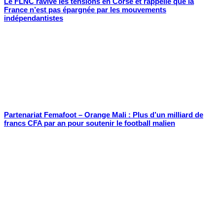
Le FLNC ravive les tensions en Corse et rappelle que la
France n’est pas épargnée par les mouvements
indépendantistes
Partenariat Femafoot – Orange Mali : Plus d’un milliard de
francs CFA par an pour soutenir le football malien