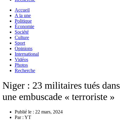
Accueil
A la une
Politique
Économie
Société
Culture
Sport
Opinions
International
Vidéos
Photos
Recherche
Niger : 23 militaires tués dans
une embuscade « terroriste »
Publié le :
22 mars, 2024
Par :
YT