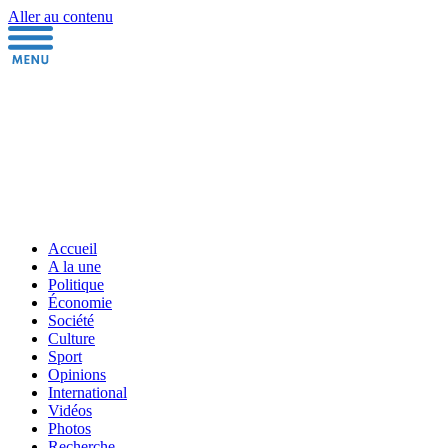
Aller au contenu
Accueil
A la une
Politique
Économie
Société
Culture
Sport
Opinions
International
Vidéos
Photos
Recherche