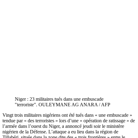
Niger : 23 militaires tués dans une embuscade
"terroriste". OULEYMANE AG ANARA / AFP
Vingt trois militaires nigériens ont été tués dans « une embuscade »
tendue par « des terroristes » lors d’une « opération de ratissage » de
l’armée dans l’ouest du Niger, a annoncé jeudi soir le ministère
nigérien de la Défense. L’attaque a eu lieu dans la région de
Tillabéri, située dans la zone dite des « trois frontières » entre le