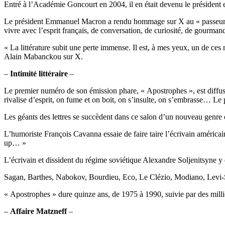
Entré à l’Académie Goncourt en 2004, il en était devenu le président en
Le président Emmanuel Macron a rendu hommage sur X au « passeur, pop
vivre avec l’esprit français, de conversation, de curiosité, de gourmandi
« La littérature subit une perte immense. Il est, à mes yeux, un de ces 
Alain Mabanckou sur X.
–
Intimité littéraire
–
Le premier numéro de son émission phare, « Apostrophes », est diffusé
rivalise d’esprit, on fume et on boit, on s’insulte, on s’embrasse… Le p
Les géants des lettres se succèdent dans ce salon d’un nouveau genre o
L’humoriste François Cavanna essaie de faire taire l’écrivain américa
up… »
L’écrivain et dissident du régime soviétique Alexandre Soljenitsyne y
Sagan, Barthes, Nabokov, Bourdieu, Eco, Le Clézio, Modiano, Levi-Str
« Apostrophes » dure quinze ans, de 1975 à 1990, suivie par des million
–
Affaire Matzneff
–