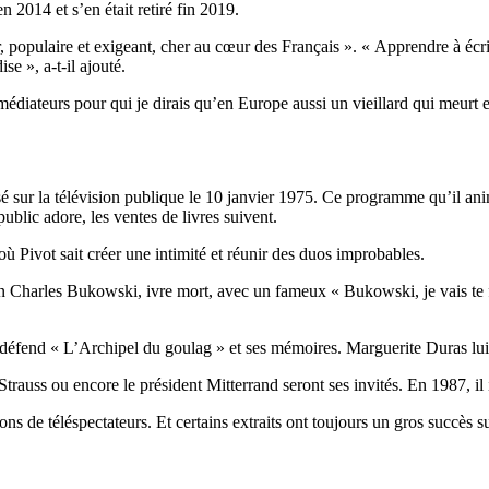
 2014 et s’en était retiré fin 2019.
ulaire et exigeant, cher au cœur des Français ». « Apprendre à écrire
se », a-t-il ajouté.
médiateurs pour qui je dirais qu’en Europe aussi un vieillard qui meurt e
 sur la télévision publique le 10 janvier 1975. Ce programme qu’il anim
ublic adore, les ventes de livres suivent.
ù Pivot sait créer une intimité et réunir des duos improbables.
in Charles Bukowski, ivre mort, avec un fameux « Bukowski, je vais te 
 défend « L’Archipel du goulag » et ses mémoires. Marguerite Duras lui
auss ou encore le président Mitterrand seront ses invités. En 1987, i
s de téléspectateurs. Et certains extraits ont toujours un gros succès su