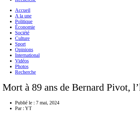
Accueil
A la une
Politique
Économie
Société
Culture
Sport
Opinions
International
Vidéos
Photos
Recherche
Mort à 89 ans de Bernard Pivot, l’
Publié le :
7 mai, 2024
Par :
YT