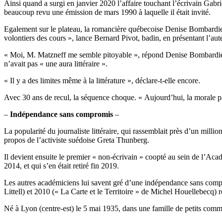
Ainsi quand a surgi en janvier 2020 l’affaire touchant l’écrivain Gabri
beaucoup revu une émission de mars 1990 à laquelle il était invité.
Egalement sur le plateau, la romancière québecoise Denise Bombardier
volontiers des cours », lance Bernard Pivot, badin, en présentant l’au
« Moi, M. Matzneff me semble pitoyable », répond Denise Bombardier, se
n’avait pas « une aura littéraire ».
« Il y a des limites même à la littérature », déclare-t-elle encore.
Avec 30 ans de recul, la séquence choque. « Aujourd’hui, la morale pas
–
Indépendance sans compromis
–
La popularité du journaliste littéraire, qui rassemblait près d’un mil
propos de l’activiste suédoise Greta Thunberg.
Il devient ensuite le premier « non-écrivain » coopté au sein de l’Acadé
2014, et qui s’en était retiré fin 2019.
Les autres académiciens lui savent gré d’une indépendance sans compr
Littell) et 2010 (« La Carte et le Territoire » de Michel Houellebecq) r
Né à Lyon (centre-est) le 5 mai 1935, dans une famille de petits commer