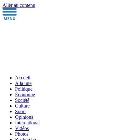
Aller au contenu
Accueil
A la une
Politique
Économie
Société
Culture
Sport
Opinions
International
Vidéos
Photos
Recherche