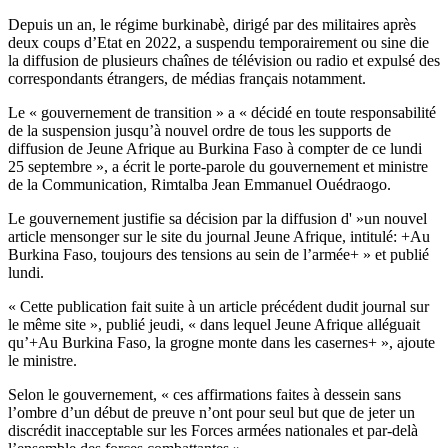
Depuis un an, le régime burkinabè, dirigé par des militaires après
deux coups d’Etat en 2022, a suspendu temporairement ou sine die
la diffusion de plusieurs chaînes de télévision ou radio et expulsé des
correspondants étrangers, de médias français notamment.
Le « gouvernement de transition » a « décidé en toute responsabilité
de la suspension jusqu’à nouvel ordre de tous les supports de
diffusion de Jeune Afrique au Burkina Faso à compter de ce lundi
25 septembre », a écrit le porte-parole du gouvernement et ministre
de la Communication, Rimtalba Jean Emmanuel Ouédraogo.
Le gouvernement justifie sa décision par la diffusion d' »un nouvel
article mensonger sur le site du journal Jeune Afrique, intitulé: +Au
Burkina Faso, toujours des tensions au sein de l’armée+ » et publié
lundi.
« Cette publication fait suite à un article précédent dudit journal sur
le même site », publié jeudi, « dans lequel Jeune Afrique alléguait
qu’+Au Burkina Faso, la grogne monte dans les casernes+ », ajoute
le ministre.
Selon le gouvernement, « ces affirmations faites à dessein sans
l’ombre d’un début de preuve n’ont pour seul but que de jeter un
discrédit inacceptable sur les Forces armées nationales et par-delà