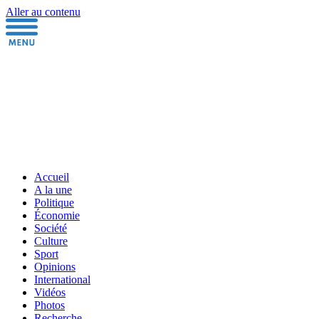
Aller au contenu
Accueil
A la une
Politique
Économie
Société
Culture
Sport
Opinions
International
Vidéos
Photos
Recherche