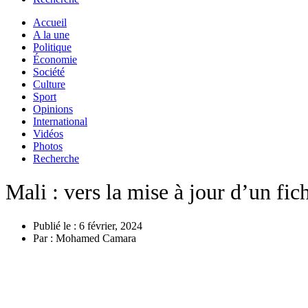
Accueil
A la une
Politique
Économie
Société
Culture
Sport
Opinions
International
Vidéos
Photos
Recherche
Mali : vers la mise à jour d’un fic
Publié le :
6 février, 2024
Par :
Mohamed Camara