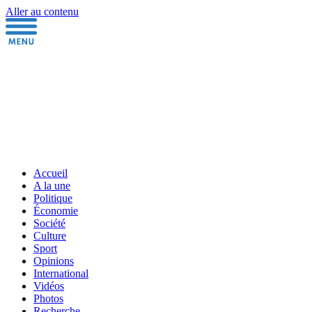
Aller au contenu
Accueil
A la une
Politique
Économie
Société
Culture
Sport
Opinions
International
Vidéos
Photos
Recherche