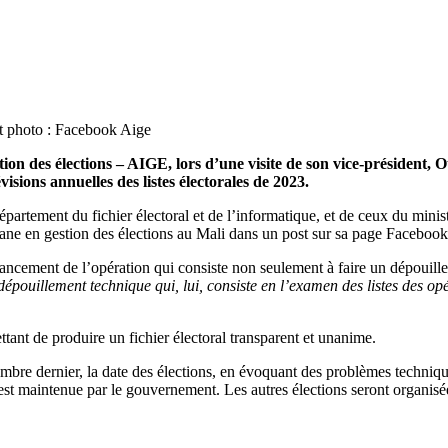
it photo : Facebook Aige
ion des élections – AIGE, lors d’une visite de son vice-président, O
sions annuelles des listes électorales de 2023.
tement du fichier électoral et de l’informatique, et de ceux du ministèr
rgane en gestion des élections au Mali dans un post sur sa page Facebook
avancement de l’opération qui consiste non seulement à faire un dépouill
ouillement technique qui, lui, consiste en l’examen des listes des opérat
ttant de produire un fichier électoral transparent et unanime.
mbre dernier, la date des élections, en évoquant des problèmes techniques
 est maintenue par le gouvernement. Les autres élections seront organisé