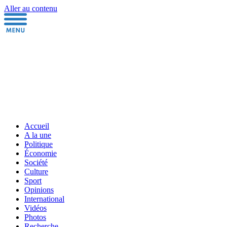
Aller au contenu
Accueil
A la une
Politique
Économie
Société
Culture
Sport
Opinions
International
Vidéos
Photos
Recherche