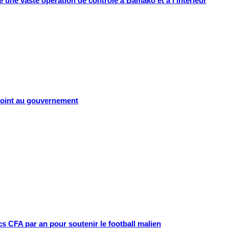
 une vaste opération de contrôle à Bamako et à l’intérieur
e point au gouvernement
cs CFA par an pour soutenir le football malien