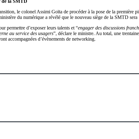
er de la SMTD
sition, le colonel Assimi Goïta de procéder à la pose de la première pie
ministère du numérique a révélé que le nouveau siège de la SMTD sera 
r permettre d’exposer leurs talents et “
engager des discussions franche
erne au service des usagers
”, déclare le ministre. Au total, une trentain
i seront accompagnées d’évènements de networking.