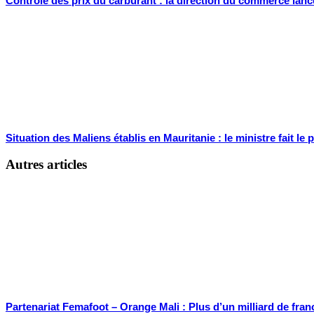
Contrôle des prix du carburant : la direction du commerce lance
Situation des Maliens établis en Mauritanie : le ministre fait l
Autres articles
Partenariat Femafoot – Orange Mali : Plus d’un milliard de fran