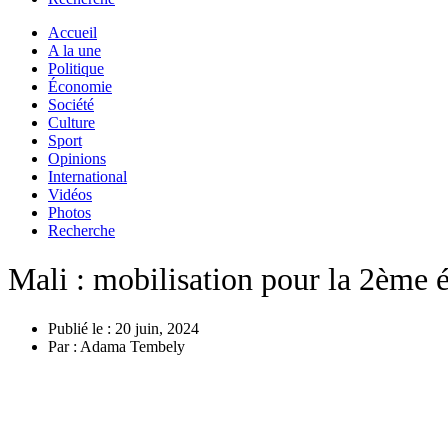
Accueil
A la une
Politique
Économie
Société
Culture
Sport
Opinions
International
Vidéos
Photos
Recherche
Mali : mobilisation pour la 2ème 
Publié le :
20 juin, 2024
Par :
Adama Tembely