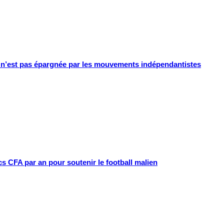
e n’est pas épargnée par les mouvements indépendantistes
cs CFA par an pour soutenir le football malien