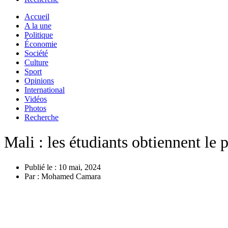
Accueil
A la une
Politique
Économie
Société
Culture
Sport
Opinions
International
Vidéos
Photos
Recherche
Mali : les étudiants obtiennent le
Publié le :
10 mai, 2024
Par :
Mohamed Camara