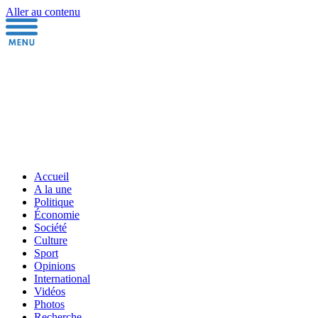
Aller au contenu
Accueil
A la une
Politique
Économie
Société
Culture
Sport
Opinions
International
Vidéos
Photos
Recherche