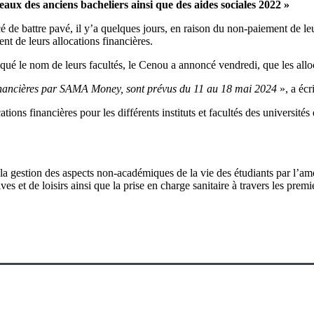
seaux des anciens bacheliers ainsi que des aides sociales 2022 »
e battre pavé, il y’a quelques jours, en raison du non-paiement de leu
nt de leurs allocations financières.
diqué le nom de leurs facultés, le Cenou a annoncé vendredi, que les all
 financières par SAMA Money, sont prévus du 11 au 18 mai 2024
», a éc
cations financières pour les différents instituts et facultés des universi
gestion des aspects non-académiques de la vie des étudiants par l’améli
ives et de loisirs ainsi que la prise en charge sanitaire à travers les prem