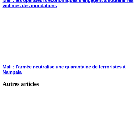
Mali : les opérateurs économiques s’engagent à soutenir les
victimes des inondations
Mali : l’armée neutralise une quarantaine de terroristes à
Nampala
Autres articles