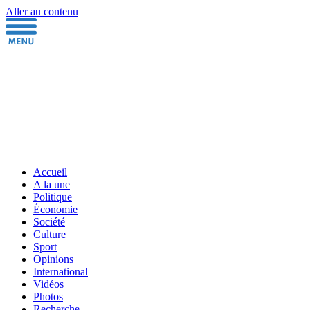
Aller au contenu
Accueil
A la une
Politique
Économie
Société
Culture
Sport
Opinions
International
Vidéos
Photos
Recherche