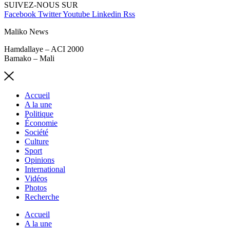
SUIVEZ-NOUS SUR
Facebook
Twitter
Youtube
Linkedin
Rss
Maliko News
Hamdallaye – ACI 2000
Bamako – Mali
Accueil
A la une
Politique
Économie
Société
Culture
Sport
Opinions
International
Vidéos
Photos
Recherche
Accueil
A la une