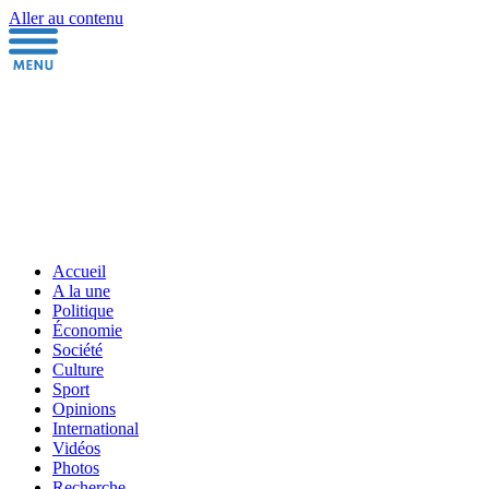
Aller au contenu
Accueil
A la une
Politique
Économie
Société
Culture
Sport
Opinions
International
Vidéos
Photos
Recherche