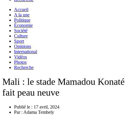
Accueil
A la une
Politique
Économie
Société
Culture
Sport
Opinions
International
Vidéos
Photos
Recherche
Mali : le stade Mamadou Konaté
fait peau neuve
Publié le :
17 avril, 2024
Par :
Adama Tembely