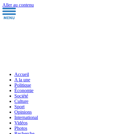
Aller au contenu
Accueil
A la une
Politique
Économie
Société
Culture
Sport
Opinions
International
Vidéos
Photos
Recherche