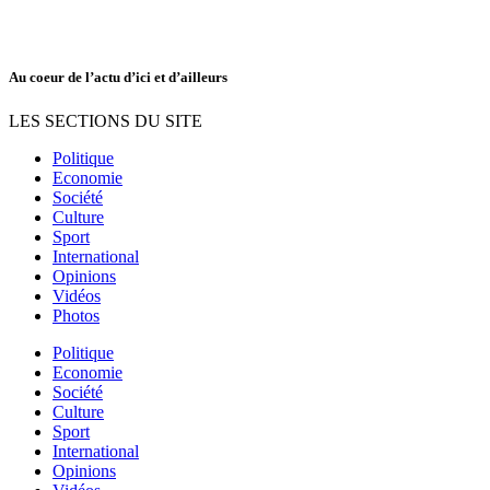
Au coeur de l’actu d’ici et d’ailleurs
LES SECTIONS DU SITE
Politique
Economie
Société
Culture
Sport
International
Opinions
Vidéos
Photos
Politique
Economie
Société
Culture
Sport
International
Opinions