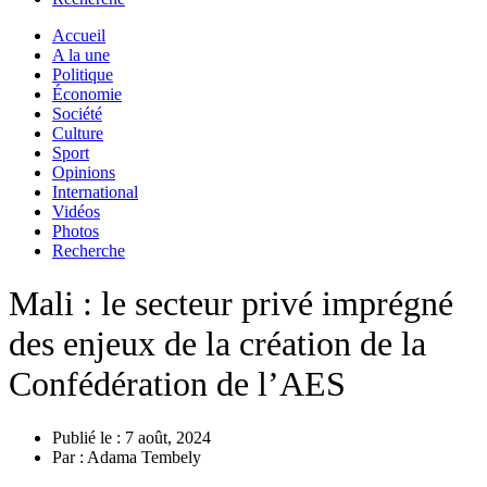
Accueil
A la une
Politique
Économie
Société
Culture
Sport
Opinions
International
Vidéos
Photos
Recherche
Mali : le secteur privé imprégné
des enjeux de la création de la
Confédération de l’AES
Publié le :
7 août, 2024
Par :
Adama Tembely