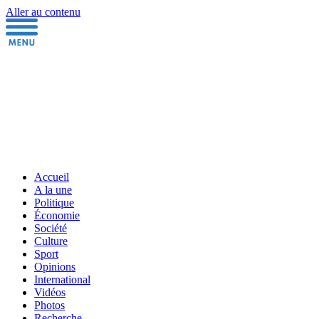
Aller au contenu
Accueil
A la une
Politique
Économie
Société
Culture
Sport
Opinions
International
Vidéos
Photos
Recherche