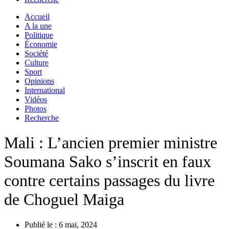
Accueil
A la une
Politique
Économie
Société
Culture
Sport
Opinions
International
Vidéos
Photos
Recherche
Mali : L’ancien premier ministre
Soumana Sako s’inscrit en faux
contre certains passages du livre
de Choguel Maiga
Publié le :
6 mai, 2024