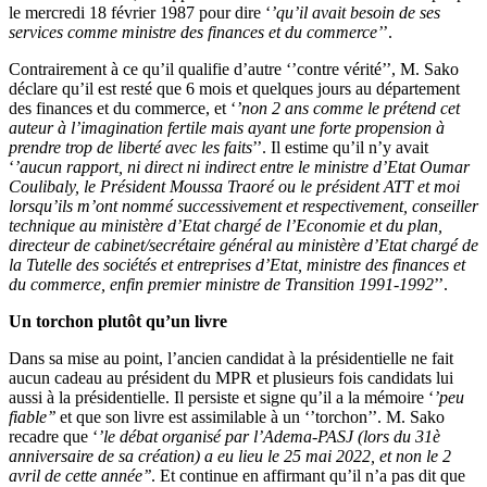
le mercredi 18 février 1987 pour dire ‘
’qu’il avait besoin de ses
services comme ministre des finances et du commerce’
’.
Contrairement à ce qu’il qualifie d’autre ‘’contre vérité’’, M. Sako
déclare qu’il est resté que 6 mois et quelques jours au département
des finances et du commerce, et ‘
’non 2 ans comme le prétend cet
auteur à l’imagination fertile mais ayant une forte propension à
prendre trop de liberté avec les faits
’’. Il estime qu’il n’y avait
‘
’aucun rapport, ni direct ni indirect entre le ministre d’Etat Oumar
Coulibaly, le Président Moussa Traoré ou le président ATT et moi
lorsqu’ils m’ont nommé successivement et respectivement, conseiller
technique au ministère d’Etat chargé de l’Economie et du plan,
directeur de cabinet/secrétaire général au ministère d’Etat chargé de
la Tutelle des sociétés et entreprises d’Etat, ministre des finances et
du commerce, enfin premier ministre de Transition 1991-1992
’’.
Un torchon plutôt qu’un livre
Dans sa mise au point, l’ancien candidat à la présidentielle ne fait
aucun cadeau au président du MPR et plusieurs fois candidats lui
aussi à la présidentielle. Il persiste et signe qu’il a la mémoire ‘
’peu
fiable’’
et que son livre est assimilable à un ‘’torchon’’. M. Sako
recadre que ‘
’le débat organisé par l’Adema-PASJ (lors du 31è
anniversaire de sa création) a eu lieu le 25 mai 2022, et non le 2
avril de cette année’’
. Et continue en affirmant qu’il n’a pas dit que