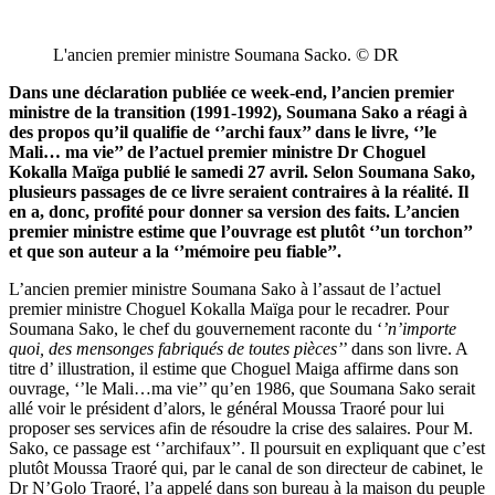
L'ancien premier ministre Soumana Sacko. © DR
Dans une déclaration publiée ce week-end, l’ancien premier
ministre de la transition (1991-1992), Soumana Sako a réagi à
des propos qu’il qualifie de ‘’archi faux’’ dans le livre, ‘’le
Mali… ma vie’’ de l’actuel premier ministre Dr Choguel
Kokalla Maïga publié le samedi 27 avril. Selon Soumana Sako,
plusieurs passages de ce livre seraient contraires à la réalité. Il
en a, donc, profité pour donner sa version des faits. L’ancien
premier ministre estime que l’ouvrage est plutôt ‘’un torchon’’
et que son auteur a la ‘’mémoire peu fiable’’.
L’ancien premier ministre Soumana Sako à l’assaut de l’actuel
premier ministre Choguel Kokalla Maïga pour le recadrer. Pour
Soumana Sako, le chef du gouvernement raconte du ‘
’n’importe
quoi, des mensonges fabriqués de toutes pièces’
’ dans son livre. A
titre d’ illustration, il estime que Choguel Maiga affirme dans son
ouvrage, ‘’le Mali…ma vie’’ qu’en 1986, que Soumana Sako serait
allé voir le président d’alors, le général Moussa Traoré pour lui
proposer ses services afin de résoudre la crise des salaires. Pour M.
Sako, ce passage est ‘’archifaux’’. Il poursuit en expliquant que c’est
plutôt Moussa Traoré qui, par le canal de son directeur de cabinet, le
Dr N’Golo Traoré, l’a appelé dans son bureau à la maison du peuple