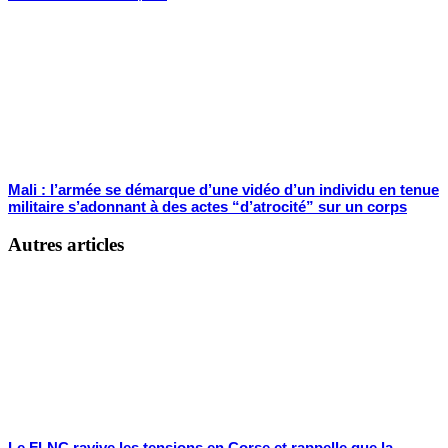
Mali : l’armée se démarque d’une vidéo d’un individu en tenue
militaire s’adonnant à des actes “d’atrocité” sur un corps
Autres articles
Le FLNC ravive les tensions en Corse et rappelle que la