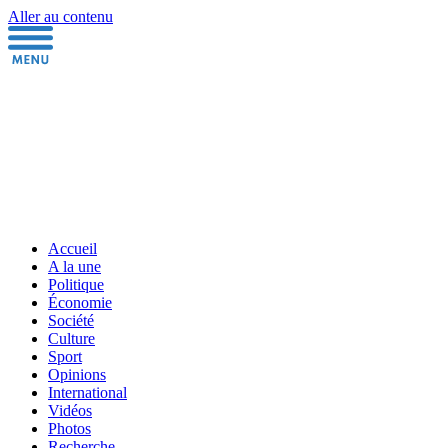
Aller au contenu
Accueil
A la une
Politique
Économie
Société
Culture
Sport
Opinions
International
Vidéos
Photos
Recherche