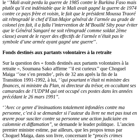
le ‘
’Mali avait perdu la guerre de 1985 contre le Burkina Faso mais
plutôt qu’il est indéniable que le Mali avait gagné la guerre de 1974
contre ce pays frère et voisin, le fait que le président Moussa Traoré
ait rétrogradé le chef d’Etat-Major général de l’armée au grade de
colonel (en fait, il a fallu l’intervention de M’Bouillé Siby pour éviter
que le Général Sangaré ne soit rétrogradé comme soldat 2ème
classe) avant de le rayer des effectifs de l’armée n’était pas le
symbole d’une armée ayant gagné une guerre
’’.
Fonds destinés aux partants volontaires à la retraite
Sur la question des « fonds destinés aux partants volontaires à la
retraite », Soumana Sako affirme ‘’il est curieux’’ que Choguel
Maiga ‘’ose s’en prendre’, près de 32 ans après la fin de la
Transition 1991-1992, à lui, ‘
’qui pourtant n’était ni ministre des
finances, ni ministre du Plan, ni directeur du trésor, en occultant ses
camarades de l’UDPM qui ont occupé ces postes dans les années
précédant le 26 mars 1991’’
.
‘
’Avec ce genre d’insinuations totalement infondées contre ma
personne, c’est à se demander si l’auteur du livre ne met pas tout en
œuvre pour susciter contre sa personne une action judiciaire en
calomnie et diffamation’’,
se demande le leader politique.
L’ancien
premier ministre estime, par ailleurs, que les propos tenus par
Choguel Maiga, dans son livre, concernant le “
procès crimes