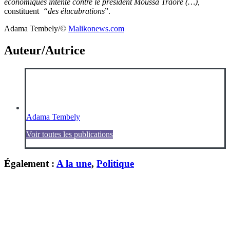
économiques intenté contre le président Moussa Traoré (…),
constituent
“des élucubrations
”.
Adama Tembely/©️
Malikonews.com
Auteur/Autrice
Adama Tembely
Voir toutes les publications
Également :
A la une
,
Politique