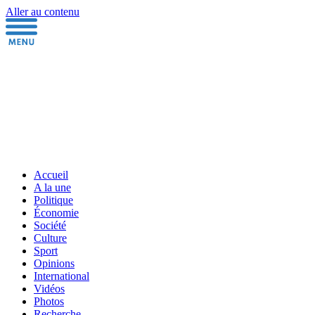
Aller au contenu
Accueil
A la une
Politique
Économie
Société
Culture
Sport
Opinions
International
Vidéos
Photos
Recherche