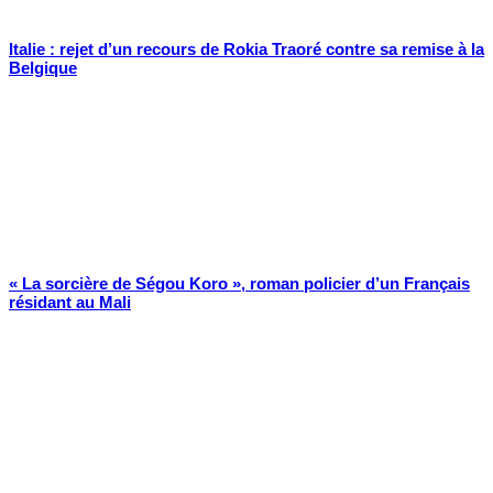
Italie : rejet d’un recours de Rokia Traoré contre sa remise à la
Belgique
« La sorcière de Ségou Koro », roman policier d’un Français
résidant au Mali