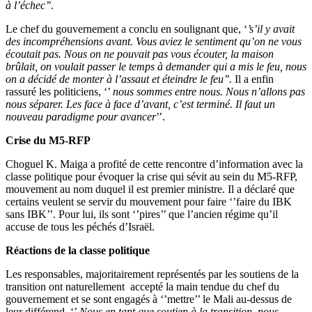
à l’échec’’
.
Le chef du gouvernement a conclu en soulignant que, ‘
’s’il y avait
des incompréhensions avant. Vous aviez le sentiment qu’on ne vous
écoutait pas. Nous on ne pouvait pas vous écouter, la maison
brûlait, on voulait passer le temps à demander qui a mis le feu, nous
on a décidé de monter à l’assaut et éteindre le feu’’.
Il a enfin
rassuré les politiciens, ‘’
nous sommes entre nous. Nous n’allons pas
nous séparer. Les face à face d’avant, c’est terminé. Il faut un
nouveau paradigme pour avancer
’’.
Crise du M5-RFP
Choguel K. Maiga a profité de cette rencontre d’information avec la
classe politique pour évoquer la crise qui sévit au sein du M5-RFP,
mouvement au nom duquel il est premier ministre. Il a déclaré que
certains veulent se servir du mouvement pour faire ‘’faire du IBK
sans IBK’’. Pour lui, ils sont ‘’pires’’ que l’ancien régime qu’il
accuse de tous les péchés d’Israël.
Réactions de la classe politique
Les responsables, majoritairement représentés par les soutiens de la
transition ont naturellement accepté la main tendue du chef du
gouvernement et se sont engagés à ‘’mettre’’ le Mali au-dessus de
leur différend. ‘’
Nous en tant que soutien à la transition, nous