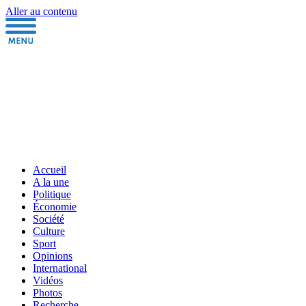
Aller au contenu
Accueil
A la une
Politique
Économie
Société
Culture
Sport
Opinions
International
Vidéos
Photos
Recherche