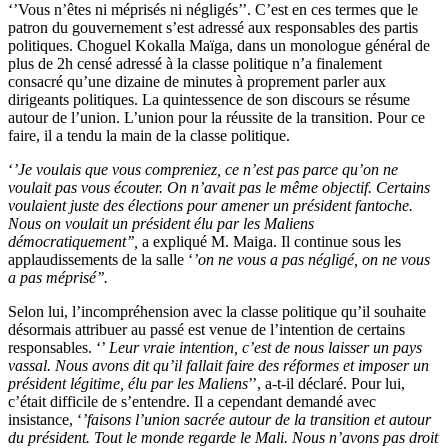
‘’Vous n’êtes ni méprisés ni négligés’’. C’est en ces termes que le
patron du gouvernement s’est adressé aux responsables des partis
politiques. Choguel Kokalla Maïga, dans un monologue général de
plus de 2h censé adressé à la classe politique n’a finalement
consacré qu’une dizaine de minutes à proprement parler aux
dirigeants politiques. La quintessence de son discours se résume
autour de l’union. L’union pour la réussite de la transition. Pour ce
faire, il a tendu la main de la classe politique.
‘
’Je voulais que vous compreniez, ce n’est pas parce qu’on ne
voulait pas vous écouter. On n’avait pas le même objectif. Certains
voulaient juste des élections pour amener un président fantoche.
Nous on voulait un président élu par les Maliens
démocratiquement’’,
a expliqué M. Maiga. Il continue sous les
applaudissements de la salle ‘
’on ne vous a pas négligé, on ne vous
a pas méprisé’’.
Selon lui, l’incompréhension avec la classe politique qu’il souhaite
désormais attribuer au passé est venue de l’intention de certains
responsables. ‘’
Leur vraie intention, c’est de nous laisser un pays
vassal. Nous avons dit qu’il fallait faire des réformes et imposer un
président légitime, élu par les Maliens
’’, a-t-il déclaré. Pour lui,
c’était difficile de s’entendre. Il a cependant demandé avec
insistance, ‘
’faisons l’union sacrée autour de la transition et autour
du président. Tout le monde regarde le Mali. Nous n’avons pas droit